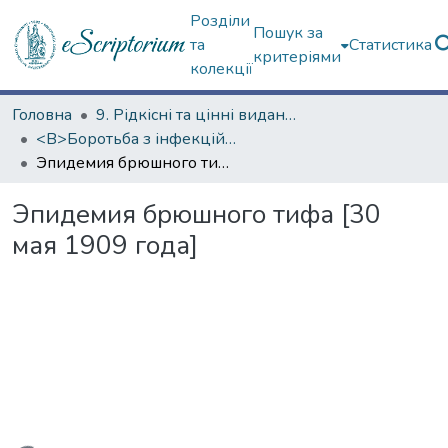
Розділи
Пошук за
та
Статистика
критеріями
колекції
Головна
9. Рідкісні та цінні видання
<B>Боротьба з інфекційними хворобами</B>
Эпидемия брюшного тифа [30 мая 1909 года]
Эпидемия брюшного тифа [30
мая 1909 года]