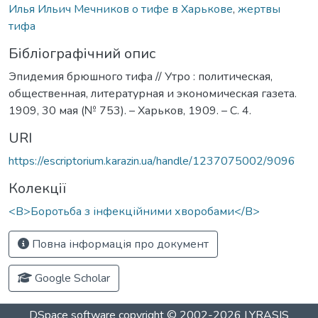
Илья Ильич Мечников о тифе в Харькове
,
жертвы
тифа
Бібліографічний опис
Эпидемия брюшного тифа // Утро : политическая,
общественная, литературная и экономическая газета.
1909, 30 мая (№ 753). – Харьков, 1909. – С. 4.
URI
https://escriptorium.karazin.ua/handle/1237075002/9096
Колекції
<B>Боротьба з інфекційними хворобами</B>
Повна інформація про документ
Google Scholar
DSpace software
copyright © 2002-2026
LYRASIS