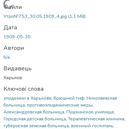
Вантажиться...
Файли
Утро№753_30.05.1909_4.jpg
(1,1 MB)
Дата
1909-05-30
Автори
б/а
Видавець
Харьков
Ключові слова
эпидемии в Харькове
,
брюшной тиф
,
Николаевская
больница
,
противоэпидемические меры
,
Александровская больница
,
Пушкинское училище
,
Городская детская больница
,
Терапевтическая клиника
,
губернская земская больница
,
военный госпиталь
,