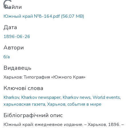
Вантажиться...
Файли
Южный край №8-164.pdf
(56,07 MB)
Дата
1896-06-26
Автори
б/а
Видавець
Харьков: Типография «Южного Края»
Ключові слова
Kharkov
,
Kharkov newspaper
,
Kharkov news
,
World events
,
харьковская газета
,
Харьков
,
события в мире
Бібліографічний опис
Южный край: ежедневное издание. – Харьков, 1896. –