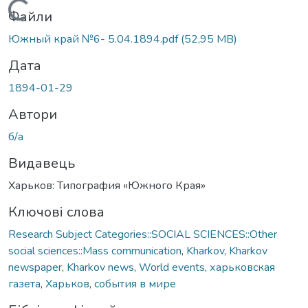
Вантажиться...
Файли
Южный край №6- 5.04.1894.pdf
(52,95 MB)
Дата
1894-01-29
Автори
б/а
Видавець
Харьков: Типография «Южного Края»
Ключові слова
Research Subject Categories::SOCIAL SCIENCES::Other
social sciences::Mass communication
,
Kharkov
,
Kharkov
newspaper
,
Kharkov news
,
World events
,
харьковская
газета
,
Харьков
,
события в мире