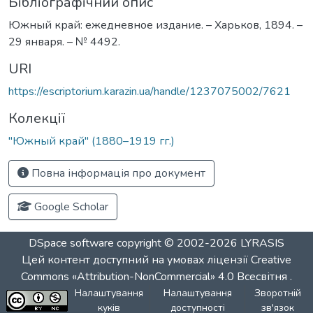
Бібліографічний опис
Южный край: ежедневное издание. – Харьков, 1894. –
29 января. – № 4492.
URI
https://escriptorium.karazin.ua/handle/1237075002/7621
Колекції
"Южный край" (1880–1919 гг.)
Повна інформація про документ
Google Scholar
DSpace software
copyright © 2002-2026
LYRASIS
Цей контент доступний на умовах ліцензії
Creative
Commons «Attribution-NonCommercial» 4.0 Всесвітня
.
Налаштування
Налаштування
Зворотній
куків
доступності
зв'язок