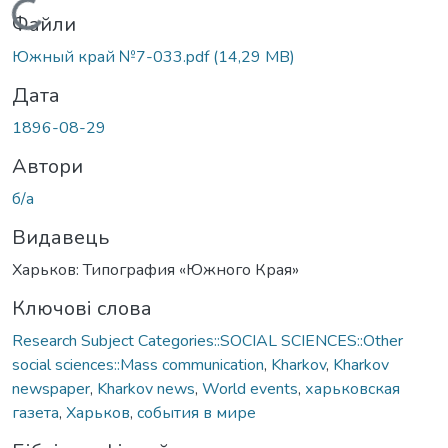
Вантажиться...
Файли
Южный край №7-033.pdf
(14,29 MB)
Дата
1896-08-29
Автори
б/а
Видавець
Харьков: Типография «Южного Края»
Ключові слова
Research Subject Categories::SOCIAL SCIENCES::Other
social sciences::Mass communication
,
Kharkov
,
Kharkov
newspaper
,
Kharkov news
,
World events
,
харьковская
газета
,
Харьков
,
события в мире