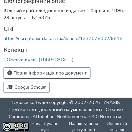
Бібліографічний опис
Южный край: ежедневное издание. – Харьков, 1896. –
29 августа. – № 5375.
URI
https://escriptorium.karazin.ua/handle/1237075002/6818
Колекції
"Южный край" (1880–1919 гг.)
Повна інформація про документ
Google Scholar
DSpace software
copyright © 2002-2026
LYRASIS
Цей контент доступний на умовах ліцензії
Creative
Commons «Attribution-NonCommercial» 4.0 Всесвітня
.
Налаштування
Налаштування
Зворотній
куків
доступності
зв'язок