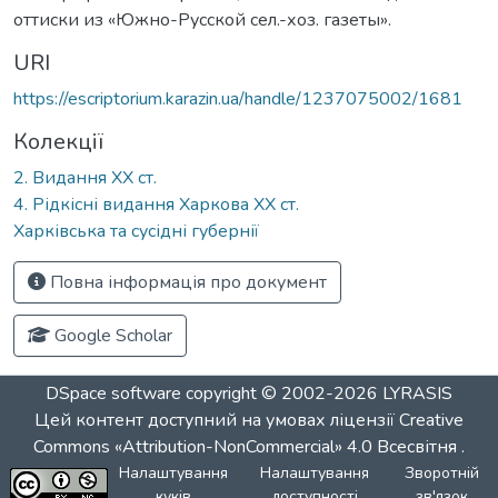
оттиски из «Южно-Русской сел.-хоз. газеты».
URI
https://escriptorium.karazin.ua/handle/1237075002/1681
Колекції
2. Видання ХХ ст.
4. Рідкісні видання Харкова ХХ ст.
Харківська та сусідні губернії
Повна інформація про документ
Google Scholar
DSpace software
copyright © 2002-2026
LYRASIS
Цей контент доступний на умовах ліцензії
Creative
Commons «Attribution-NonCommercial» 4.0 Всесвітня
.
Налаштування
Налаштування
Зворотній
куків
доступності
зв'язок