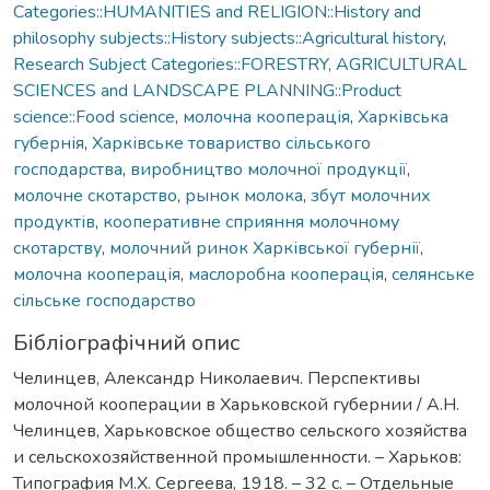
Categories::HUMANITIES and RELIGION::History and
philosophy subjects::History subjects::Agricultural history
,
Research Subject Categories::FORESTRY, AGRICULTURAL
SCIENCES and LANDSCAPE PLANNING::Product
science::Food science
,
молочна кооперація
,
Харківська
губернія
,
Харківське товариство сільського
господарства
,
виробництво молочної продукції
,
молочне скотарство
,
рынок молока
,
збут молочних
продуктів
,
кооперативне сприяння молочному
скотарству
,
молочний ринок Харківської губернії
,
молочна кооперація
,
маслоробна кооперація
,
селянське
сільське господарство
Бібліографічний опис
Челинцев, Александр Николаевич. Перспективы
молочной кооперации в Харьковской губернии / А.Н.
Челинцев, Харьковское общество сельского хозяйства
и сельскохозяйственной промышленности. – Харьков:
Типография М.Х. Сергеева, 1918. – 32 с. – Отдельные