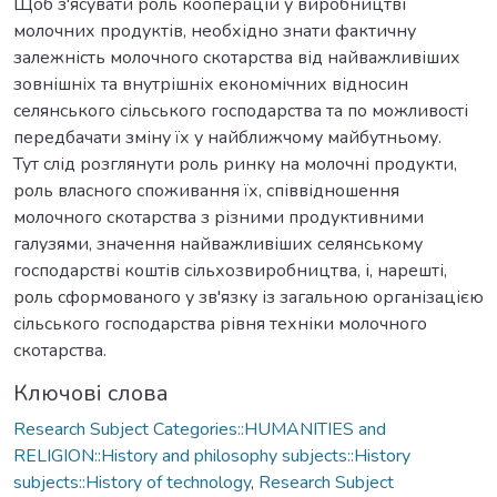
Щоб з'ясувати роль кооперацій у виробництві
молочних продуктів, необхідно знати фактичну
залежність молочного скотарства від найважливіших
зовнішніх та внутрішніх економічних відносин
селянського сільського господарства та по можливості
передбачати зміну їх у найближчому майбутньому.
Тут слід розглянути роль ринку на молочні продукти,
роль власного споживання їх, співвідношення
молочного скотарства з різними продуктивними
галузями, значення найважливіших селянському
господарстві коштів сільхозвиробництва, і, нарешті,
роль сформованого у зв'язку із загальною організацією
сільського господарства рівня техніки молочного
скотарства.
Ключові слова
Research Subject Categories::HUMANITIES and
RELIGION::History and philosophy subjects::History
subjects::History of technology
,
Research Subject