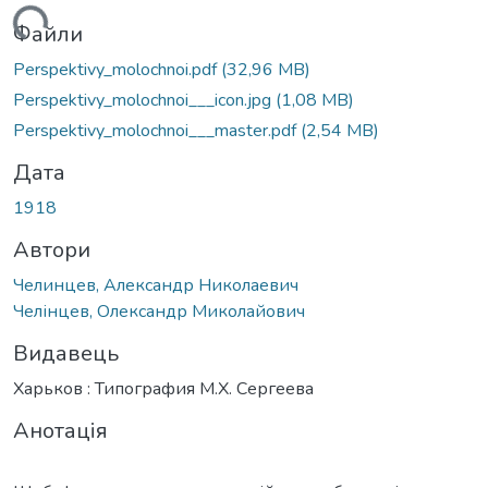
ться...
Файли
Perspektivy_molochnoi.pdf
(32,96 MB)
Perspektivy_molochnoi___icon.jpg
(1,08 MB)
Perspektivy_molochnoi___master.pdf
(2,54 MB)
Дата
1918
Автори
Челинцев, Александр Николаевич
Челінцев, Олександр Миколайович
Видавець
Харьков : Типография М.Х. Сергеева
Анотація