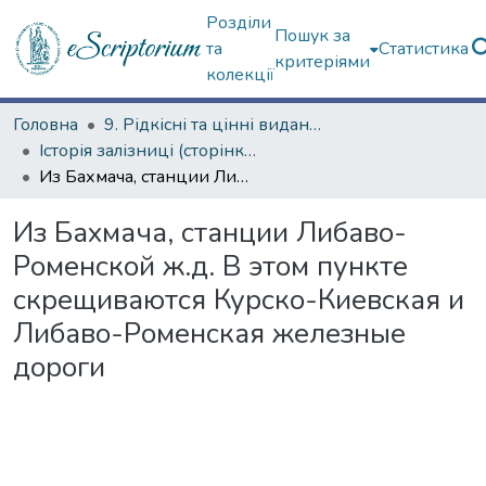
Розділи
Пошук за
та
Статистика
критеріями
колекції
Головна
9. Рідкісні та цінні видання
Історія залізниці (сторінками періодичних видань)
Из Бахмача, станции Либаво-Роменской ж.д. В этом пункте скрещиваются Курско-Киевская и Либаво-Роменская железные дороги
Из Бахмача, станции Либаво-
Роменской ж.д. В этом пункте
скрещиваются Курско-Киевская и
Либаво-Роменская железные
дороги