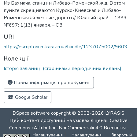
Из Бахмача, станции Либаво-Роменской ж.д. В этом
пункте скрещиваются Курско-Киевская и Либаво-
Роменская железные дороги // Южный край. – 1883. –
№697: 1(13) января. – С.3.
URI
https://escriptorium.karazin.ua/handle/1237075002/9603
Колекції
Історія залізниці (сторінками періодичних видань)
Повна інформація про документ
Google Scholar
DSpace software
copyright © 2002-2026
LYRASIS
Цей контент доступний на умовах ліцензії
Creative
Commons «Attribution-NonCommercial» 4.0 Всесвітня
.
Налаштування
Налаштування
Зворотній