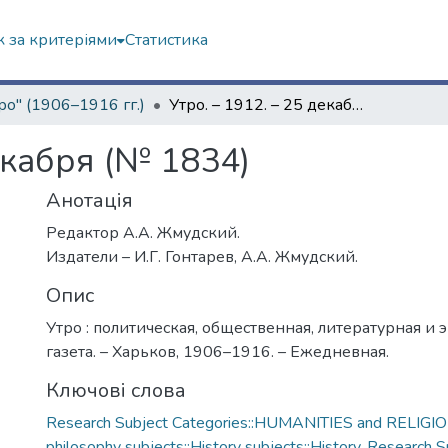
 за критеріями
Статистика
ро" (1906–1916 гг.)
Утро. – 1912. – 25 декабря (№ 1834)
екабря (№ 1834)
Анотація
Редактор А.А. Жмудский.
Издатели – И.Г. Гонтарев, А.А. Жмудский.
Опис
Утро : политическая, общественная, литературная и
газета. – Харьков, 1906–1916. – Ежедневная.
Ключові слова
Research Subject Categories::HUMANITIES and RELIGION
philosophy subjects::History subjects::History
,
Research S