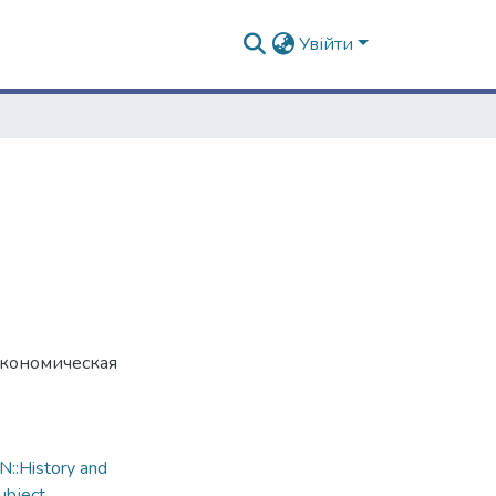
Увійти
 экономическая
::History and
ubject