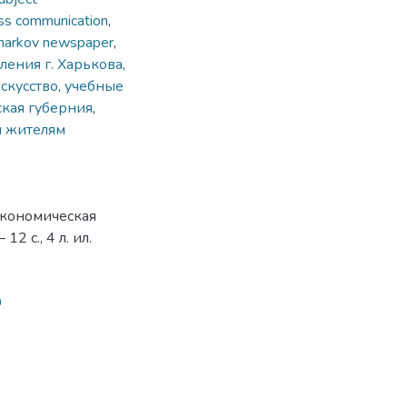
ss communication
,
harkov newspaper
,
ления г. Харькова
,
искусство
,
учебные
кая губерния
,
 жителям
 экономическая
2 с., 4 л. ил.
0