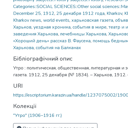
Categories::SOCIAL SCIENCES::Other social sciences::Ma
December 25, 1912
,
25 декабря 1912 года
,
Kharkov
,
K
Kharkov news
,
world events
,
харьковская газета
,
объяв
Харьков
,
уездная хроника
,
события в мире
,
театр и 
заведения Харькова
,
лечебницы Харькова
,
Харьковс
«Хороший день» рассказ В. Фаусека
,
помощь бедным
Харькова
,
события на Балканах
Бібліографічний опис
Утро : политическая, общественная, литературная и
газета. 1912, 25 декабря (№ 1834). – Харьков, 1912. – 1
URI
https://escriptorium.karazin.ua/handle/1237075002/190
Колекції
"Утро" (1906–1916 гг.)