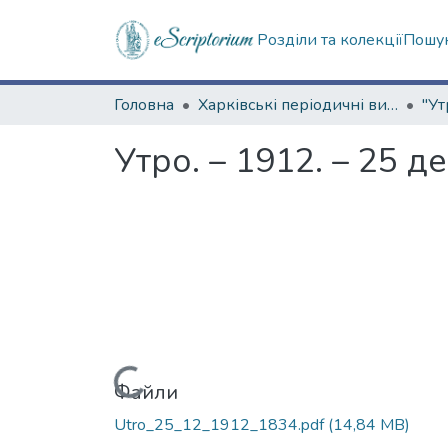
Розділи та колекції
Пошук
Головна
Харківські періодичні видання
"Ут
Утро. – 1912. – 25 д
Вантажиться...
Файли
Utro_25_12_1912_1834.pdf
(14,84 MB)