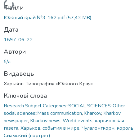
Файли
Южный край №3-162.pdf
(57,43 MB)
Дата
1897-06-22
Автори
б/а
Видавець
Харьков: Типография «Южного Края»
Ключові слова
Research Subject Categories::SOCIAL SCIENCES::Other
social sciences::Mass communication
,
Kharkov
,
Kharkov
newspaper
,
Kharkov news
,
World events
,
харьковская
газета
,
Харьков
,
события в мире
,
Чулалонгкорн, король
Сиамский (портрет)