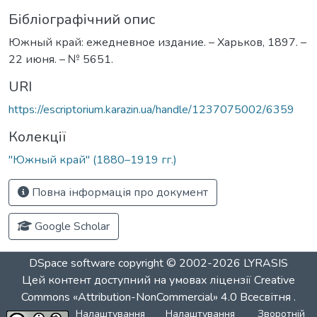
Бібліографічний опис
Южный край: ежедневное издание. – Харьков, 1897. –
22 июня. – № 5651.
URI
https://escriptorium.karazin.ua/handle/1237075002/6359
Колекції
"Южный край" (1880–1919 гг.)
Повна інформація про документ
Google Scholar
DSpace software
copyright © 2002-2026
LYRASIS
Цей контент доступний на умовах ліцензії
Creative
Commons «Attribution-NonCommercial» 4.0 Всесвітня
.
Налаштування
Налаштування
Зворотній