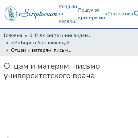
Розділи
Пошук за
та
Статистика
критеріями
колекції
Головна
9. Рідкісні та цінні видання
<B>Боротьба з інфекційними хворобами</B>
Отцам и матерям: письмо университетского врача
Отцам и матерям: письмо
университетского врача