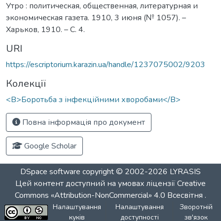
Утро : политическая, общественная, литературная и
экономическая газета. 1910, 3 июня (№ 1057). –
Харьков, 1910. – С. 4.
URI
https://escriptorium.karazin.ua/handle/1237075002/9203
Колекції
<B>Боротьба з інфекційними хворобами</B>
Повна інформація про документ
Google Scholar
DSpace software
copyright © 2002-2026
LYRASIS
Цей контент доступний на умовах ліцензії
Creative
Commons «Attribution-NonCommercial» 4.0 Всесвітня
.
Налаштування
Налаштування
Зворотній
куків
доступності
зв'язок