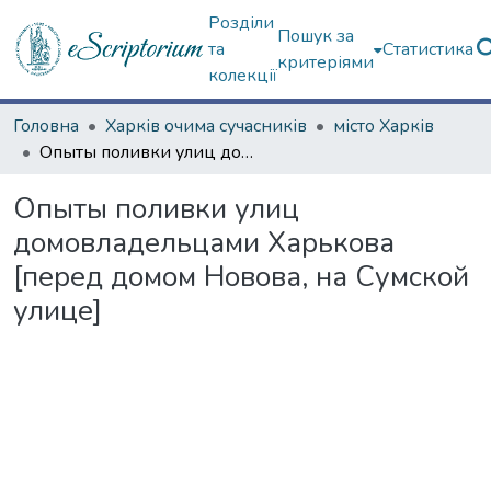
Розділи
Пошук за
та
Статистика
критеріями
колекції
Головна
Харків очима сучасників
місто Харків
Опыты поливки улиц домовладельцами Харькова [перед домом Новова, на Сумской улице]
Опыты поливки улиц
домовладельцами Харькова
[перед домом Новова, на Сумской
улице]