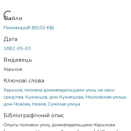
Вантажиться...
Файли
Поливка.pdf
(80,02 KB)
Дата
1882-05-03
Видавець
Харьков
Ключові слова
Харьков
,
поливка домовладельцами улиц на свои
средства
,
Кузнецов
,
дом Кузнецова
,
Московская улица
,
дом Новова
,
Новов
,
Сумская улица
Бібліографічний опис
Опыты поливки улиц домовладельцами Харькова