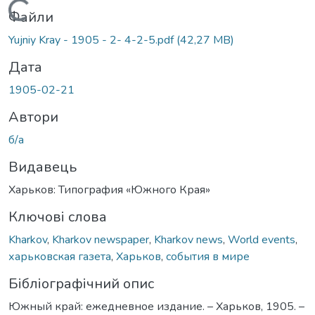
Вантажиться...
Файли
Yujniy Kray - 1905 - 2- 4-2-5.pdf
(42,27 MB)
Дата
1905-02-21
Автори
б/а
Видавець
Харьков: Типография «Южного Края»
Ключові слова
Kharkov
,
Kharkov newspaper
,
Kharkov news
,
World events
,
харьковская газета
,
Харьков
,
события в мире
Бібліографічний опис
Южный край: ежедневное издание. – Харьков, 1905. –