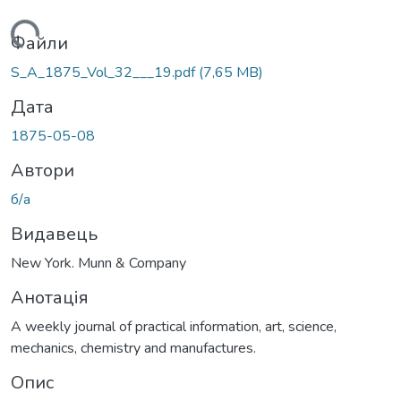
антажиться...
Файли
S_A_1875_Vol_32___19.pdf
(7,65 MB)
Дата
1875-05-08
Автори
б/а
Видавець
New York. Munn & Company
Анотація
A weekly journal of practical information, art, science,
mechanics, chemistry and manufactures.
Опис