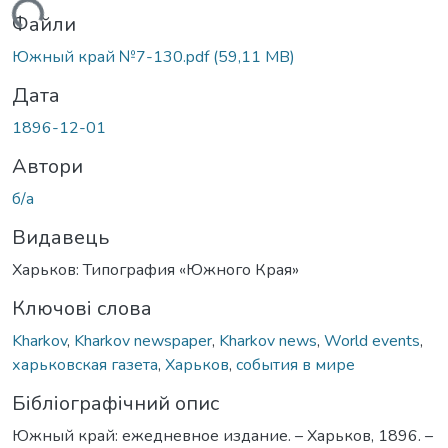
ажиться...
Файли
Южный край №7-130.pdf
(59,11 MB)
Дата
1896-12-01
Автори
б/а
Видавець
Харьков: Типография «Южного Края»
Ключові слова
Kharkov
,
Kharkov newspaper
,
Kharkov news
,
World events
,
харьковская газета
,
Харьков
,
события в мире
Бібліографічний опис
Южный край: ежедневное издание. – Харьков, 1896. –