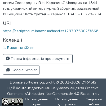
писем Сковороды / В.Н. Каразин // Молодик на 1844
год, украинский литературный сборник, издаваемый
И. Бецким. Часть третья. – Харьков, 1843. – С. 229–234.
URI
https://escriptorium.karazin.ua/handle/1237075002/3868
Колекції
1. Видання ХІХ ст.
Повна інформація про документ
Google Scholar
DSpace software
copyright © 2002-2026
LYRASIS
Цей контент доступний на умовах ліцензії
Creative
Commons «Attribution-NonCommercial» 4.0 Всесвітня
.
Налаштування
Налаштування
Зворотній
куків
доступності
зв'язок