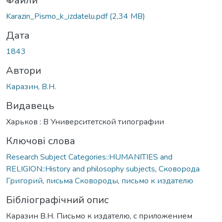
ажиться...
Файли
Karazin_Pismo_k_izdatelu.pdf
(2,34 MB)
Дата
1843
Автори
Каразин, В.Н.
Видавець
Харьков : В Университетской типографии
Ключові слова
Research Subject Categories::HUMANITIES and
RELIGION::History and philosophy subjects
,
Сковорода
Григорий
,
письма Сковороды
,
письмо к издателю
Бібліографічний опис
Каразин В.Н. Письмо к издателю, с приложением