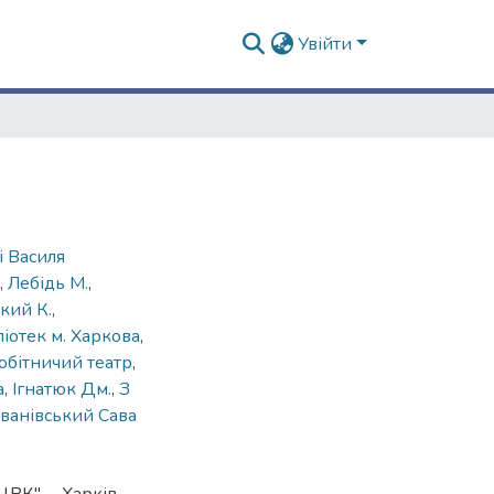
Увійти
і Василя
,
Лебідь М.
,
кий К.
,
іотек м. Харкова
,
бітничий театр
,
а
,
Ігнатюк Дм.
,
З
ованівський Сава