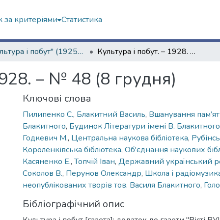
 за критеріями
Статистика
"Культура і побут" (1925–1928 рр.)
Культура і побут. – 1928. – № 48 (8 грудня)
1928. – № 48 (8 грудня)
Ключові слова
Пилипенко С.
,
Блакитний Василь
,
Вшанування пам’ят
Блакитного
,
Будинок Літератури імені В. Блакитного
Годкевич М.
,
Центральна наукова бібліотека
,
Рубінсь
Короленківська бібліотека
,
Об'єднання наукових бібл
Касяненко Е.
,
Топчій Іван
,
Державний український ро
Соколов В.
,
Перунов Олександр
,
Школа і радіомузик
неопублікованих творів тов. Василя Блакитного
,
Гол
Бібліографічний опис