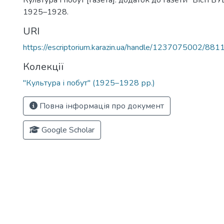
Культура і побут [газета]: додаток до газети "Вісті ВУ
1925–1928.
URI
https://escriptorium.karazin.ua/handle/1237075002/881
Колекції
"Культура і побут" (1925–1928 рр.)
Повна інформація про документ
Google Scholar