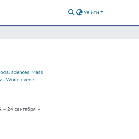
Увійти
cial sciences::Mass
ws
,
World events
,
– 24 сентября. –
4