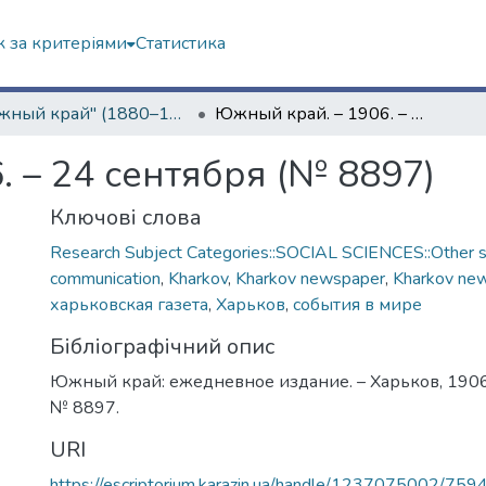
 за критеріями
Статистика
"Южный край" (1880–1919 гг.)
Южный край. – 1906. – 24 сентября (№ 8897)
 – 24 сентября (№ 8897)
Ключові слова
Research Subject Categories::SOCIAL SCIENCES::Other so
communication
,
Kharkov
,
Kharkov newspaper
,
Kharkov ne
харьковская газета
,
Харьков
,
события в мире
Бібліографічний опис
Южный край: ежедневное издание. – Харьков, 1906. 
№ 8897.
URI
https://escriptorium.karazin.ua/handle/1237075002/759