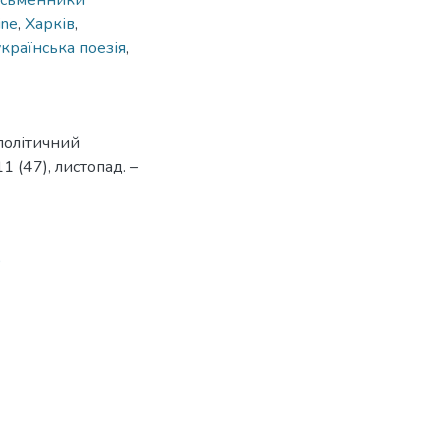
сьменники
ine
,
Харків
,
українська поезія
,
політичний
 (47), листопад. –
9