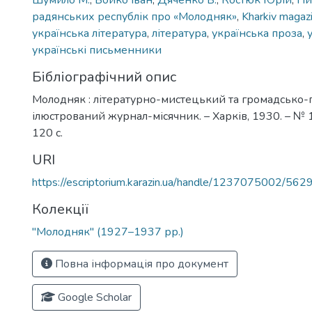
Шумило М.
,
Бойко Іван
,
Дяченко В.
,
Костюк Юрій
,
Пи
радянських республік про «Молодняк»
,
Kharkiv magaz
українська література
,
література
,
українська проза
,
українські письменники
Бібліографічний опис
Молодняк : літературно-мистецький та громадсько-
ілюстрований журнал-місячник. – Харків, 1930. – № 11
120 с.
URI
https://escriptorium.karazin.ua/handle/1237075002/562
Колекції
"Молодняк" (1927–1937 рр.)
Повна інформація про документ
Google Scholar