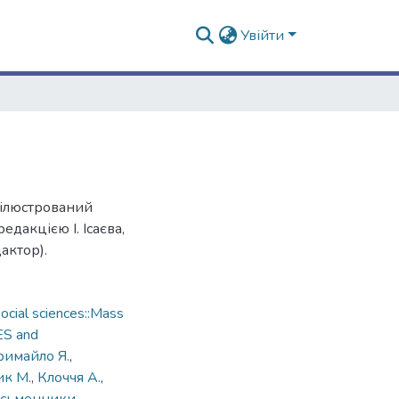
Увійти
 ілюстрований
дакцією І. Ісаєва,
дактор).
cial sciences::Mass
ES and
римайло Я.
,
ик М.
,
Клоччя А.
,