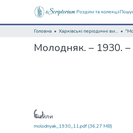
Розділи та колекції
Пошук
Головна
Харківські періодичні видання
Молодняк. – 1930. –
Вантажиться...
Файли
molodnyak_1930_11.pdf
(36,27 MB)