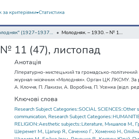
 за критеріями
Статистика
"Молодняк" (1927–1937 рр.)
Молодняк. – 1930. – № 11 (47), листопад
 № 11 (47), листопад
Анотація
Літературно-мистецький та громадсько-політичний
журнал-місячник «Молодняк». Орган ЦК ЛКСМУ. За ре
А. Клоччя, П. Лакизи, А. Воробіна, П. Усенка (відп. ре
Ключові слова
Research Subject Categories::SOCIAL SCIENCES::Other so
communication
,
Research Subject Categories::HUMANITI
RELIGION::Aesthetic subjects::Literature
,
Мишалов М.
,
Г
Шеремет М.
,
Цапир Я.
,
Саченко Г.
,
Хоменко Н.
,
Олійн