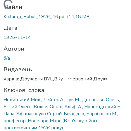
Вантажиться...
Файли
Kultura_i_Pobut_1926_46.pdf
(14,18 MB)
Дата
1926-11-14
Автори
б/а
Видавець
Харків: Друкарня ВУЦВКу – «Червоний Друк»
Ключові слова
Новицький Мик.
,
Лейтес А.
,
Гук М.
,
Донченко Олесь
,
Ясний Олесь
,
Вишня Остап
,
Альф А.
,
Новосадський Б.
,
Папа-Афанасопуло Сергій
,
Блях, д-р
,
Барабашов М.,
професор
,
Нове про Марс (В зв’язку з його
протистоянням 1926 року)