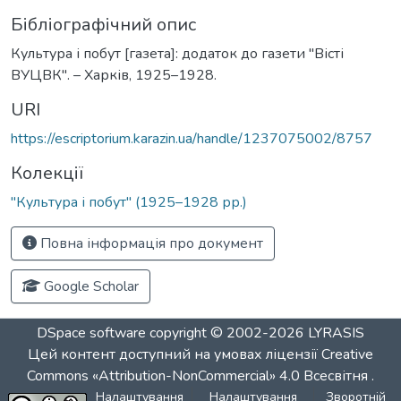
Бібліографічний опис
Культура і побут [газета]: додаток до газети "Вісті
ВУЦВК". – Харків, 1925–1928.
URI
https://escriptorium.karazin.ua/handle/1237075002/8757
Колекції
"Культура і побут" (1925–1928 рр.)
Повна інформація про документ
Google Scholar
DSpace software
copyright © 2002-2026
LYRASIS
Цей контент доступний на умовах ліцензії
Creative
Commons «Attribution-NonCommercial» 4.0 Всесвітня
.
Налаштування
Налаштування
Зворотній