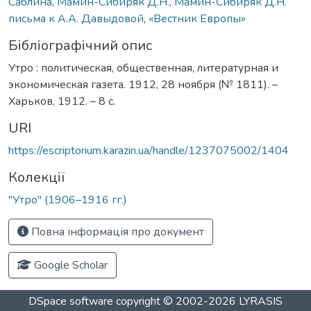
Саблина
,
Мамин-Сибиряк Д.Н.
,
Мамин-Сибиряк Д.Н.
письма к А.А. Давыдовой
,
«Вестник Европы»
Бібліографічний опис
Утро : политическая, общественная, литературная и
экономическая газета. 1912, 28 ноября (№ 1811). –
Харьков, 1912. – 8 с.
URI
https://escriptorium.karazin.ua/handle/1237075002/1404
Колекції
"Утро" (1906–1916 гг.)
Повна інформація про документ
Google Scholar
DSpace software
copyright © 2002-2026
LYRASIS