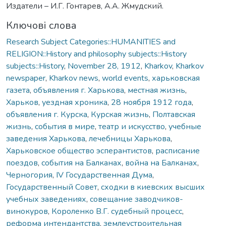
Издатели – И.Г. Гонтарев, А.А. Жмудский.
Ключові слова
Research Subject Categories::HUMANITIES and
RELIGION::History and philosophy subjects::History
subjects::History
,
November 28, 1912
,
Kharkov
,
Kharkov
newspaper
,
Kharkov news
,
world events
,
харьковская
газета
,
объявления г. Харькова
,
местная жизнь
,
Харьков
,
уездная хроника
,
28 ноября 1912 года
,
объявления г. Курска
,
Курская жизнь
,
Полтавская
жизнь
,
события в мире
,
театр и искусство
,
учебные
заведения Харькова
,
лечебницы Харькова
,
Харьковское общество эсперантистов
,
расписание
поездов
,
события на Балканах
,
война на Балканах
,
Черногория
,
IV Государственная Дума
,
Государственный Совет
,
сходки в киевских высших
учебных заведениях
,
совещание заводчиков-
винокуров
,
Короленко В.Г. судебный процесс
,
реформа интендантства
,
землеустроительная