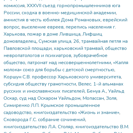
комиссия
,
XXXVII съезд горнопромышленников юга
России
,
сходка в военно-медицинской академии
,
амнистия в честь юбилея Дома Романовых
,
еврейский
вопрос
,
выселение евреев
,
перепись населения г.
Харькова
,
пожар в доме Лившица
,
Лифшиц
домовладелец
,
Сумская улица, 26
,
трамвайная петля на
Павловской площади
,
харьковский трамвай
,
общество
невропатологов и психиатров
,
зубоврачебное
общество
,
патронат над несовершеннолетними
,
«Капля
молока» союз для борьбы с детской смертностью
,
Коршун С.В. профессор Харьковского университета
,
субсидия обществу грамотности
,
Велес. 1-й альманах
русских и инославянских писателей
,
Бенуа А.
,
Уайльд
Оскар
,
суд над Оскаром Уайльдом
,
Мопассан
,
Золя
,
Симиренко Л.П. Крымское промышленное
садоводство
,
книгоиздательство «Жизнь и знание»
,
Сковорода Г.С. собрание сочинений
,
книгоиздательство Л.А. Столяр
,
книгоиздательство В.М.