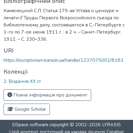
Бібліографічний опис
Каменецкий С.Л. Статья 175-ая Устава о цензуре и
печати // Труды Первого Всероссийского съезда по
библиотечному делу, состоявшегося в С.-Петербурге с
1-го по 7-ое июня 1911 г. : в 2 ч. – Санкт-Петербург,
1912. – С. 330–336.
URI
https://escriptorium.karazin.ua/handle/1237075002/8183
Колекції
2. Видання ХХ ст.
Повна інформація про документ
Google Scholar
DSpace software
copyright © 2002-2026
LYRASIS
Цей контент доступний на умовах ліцензії
Creative