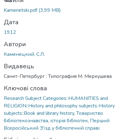
Вантажиться...
Файли
Kamenetski.pdf
(3,99 MB)
Дата
1912
Автори
Каменецкий, С.Л.
Видавець
Санкт-Петербург : Типография М. Меркушева
Ключові слова
Research Subject Categories::HUMANITIES and
RELIGION::History and philosophy subjects::History
subjects::Book and library history
,
Товариство
бібліотекознавства
,
історія бібліотек
,
Перший
Всеросійський З'їзд у бібліотечній справі