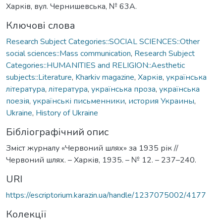
Харків, вул. Чернишевська, № 63А.
Ключові слова
Research Subject Categories::SOCIAL SCIENCES::Other
social sciences::Mass communication
,
Research Subject
Categories::HUMANITIES and RELIGION::Aesthetic
subjects::Literature
,
Kharkiv magazine
,
Харків
,
українська
література
,
література
,
українська проза
,
українська
поезія
,
українські письменники
,
история Украины
,
Ukraine
,
History of Ukraine
Бібліографічний опис
Зміст журналу «Червоний шлях» за 1935 рік //
Червоний шлях. – Харків, 1935. – № 12. – 237–240.
URI
https://escriptorium.karazin.ua/handle/1237075002/4177
Колекції