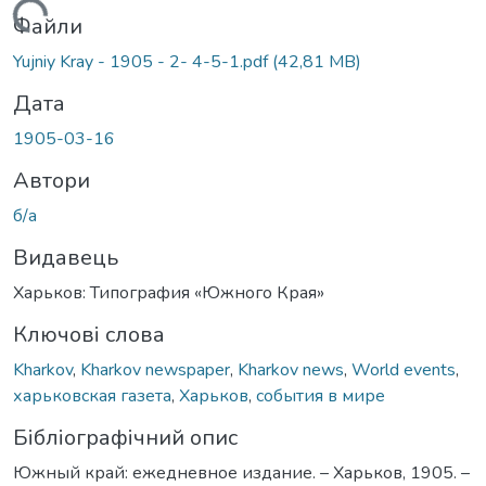
Вантажиться...
Файли
Yujniy Kray - 1905 - 2- 4-5-1.pdf
(42,81 MB)
Дата
1905-03-16
Автори
б/а
Видавець
Харьков: Типография «Южного Края»
Ключові слова
Kharkov
,
Kharkov newspaper
,
Kharkov news
,
World events
,
харьковская газета
,
Харьков
,
события в мире
Бібліографічний опис
Южный край: ежедневное издание. – Харьков, 1905. –