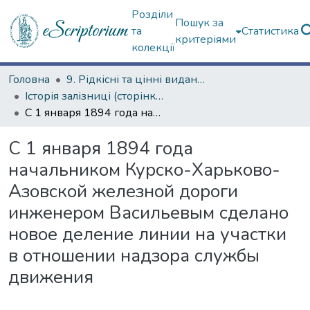
Розділи
Пошук за
та
Статистика
критеріями
колекції
Головна
9. Рідкісні та цінні видання
Історія залізниці (сторінками періодичних видань)
С 1 января 1894 года начальником Курско-Харьково-Азовской железной дороги инженером Васильевым сделано новое деление линии на участки в отношении надзора службы движения
С 1 января 1894 года
начальником Курско-Харьково-
Азовской железной дороги
инженером Васильевым сделано
новое деление линии на участки
в отношении надзора службы
движения