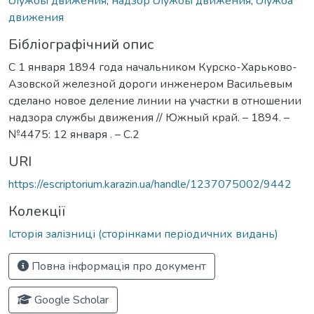
службы движения
,
надзор службы движения
,
служба
движения
Бібліографічний опис
С 1 января 1894 года начальником Курско-Харьково-
Азовской железной дороги инженером Васильевым
сделано новое деление линии на участки в отношении
надзора службы движения // Южный край. – 1894. –
№4475: 12 января . – С.2
URI
https://escriptorium.karazin.ua/handle/1237075002/9442
Колекції
Історія залізниці (сторінками періодичних видань)
Повна інформація про документ
Google Scholar