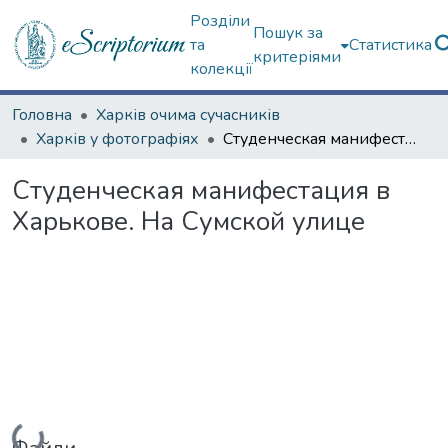
Розділи
Пошук за
та
Статистика
критеріями
колекції
Головна
Харків очима сучасників
Харків у фотографіях
Студенческая манифестация в Харькове. На Сумской улице
Студенческая манифестация в
Харькове. На Сумской улице
Вантажиться...