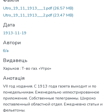
ться...
Файли
Utro_19_11_1913___1.pdf
(26,57 MB)
Utro_19_11_1913___2.pdf
(23,47 MB)
Дата
1913-11-19
Автори
б/а
Видавець
Харьков : Т-во газ. «Утро»
Анотація
VII год издания. С 1913 года газета выходит и по
понедельникам. Еженедельно иллюстрированное
приложение. Собственные телеграммы. Широко
поставленный областной отдел. Ежедневно статьи и
фельетоны.