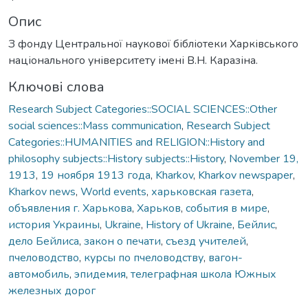
Опис
З фонду Центральної наукової бібліотеки Харківського
національного університету імені В.Н. Каразіна.
Ключові слова
Research Subject Categories::SOCIAL SCIENCES::Other
social sciences::Mass communication
,
Research Subject
Categories::HUMANITIES and RELIGION::History and
philosophy subjects::History subjects::History
,
November 19,
1913
,
19 ноября 1913 года
,
Kharkov
,
Kharkov newspaper
,
Kharkov news
,
World events
,
харьковская газета
,
объявления г. Харькова
,
Харьков
,
события в мире
,
история Украины
,
Ukraine
,
History of Ukraine
,
Бейлис
,
дело Бейлиса
,
закон о печати
,
съезд учителей
,
пчеловодство
,
курсы по пчеловодству
,
вагон-
автомобиль
,
эпидемия
,
телеграфная школа Южных
железных дорог