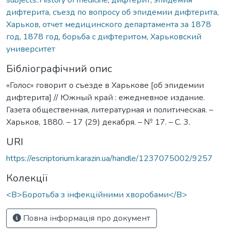
дифтерита
,
съезд по вопросу об эпидемии дифтерита
,
Харьков
,
отчет медицинского департамента за 1878
год
,
1878 год
,
борьба с дифтеритом
,
Харьковский
университет
Бібліографічний опис
«Голос» говорит о съезде в Харькове [об эпидемии
дифтерита] // Южный край : ежедневное издание.
Газета общественная, литературная и политическая. –
Харьков, 1880. – 17 (29) декабря. – № 17. – С. 3.
URI
https://escriptorium.karazin.ua/handle/1237075002/9257
Колекції
<B>Боротьба з інфекційними хворобами</B>
Повна інформація про документ