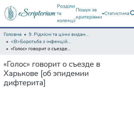
Розділи
Пошук за
та
Статистика
критеріями
колекції
Головна
9. Рідкісні та цінні видання
<B>Боротьба з інфекційними хворобами</B>
«Голос» говорит о съезде в Харькове [об эпидемии дифтерита]
«Голос» говорит о съезде в
Харькове [об эпидемии
дифтерита]