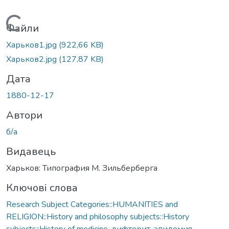
Вантажиться...
Файли
Харьков1.jpg
(922,66 KB)
Харьков2.jpg
(127,87 KB)
Дата
1880-12-17
Автори
б/а
Видавець
Харьков: Типография М. Зильберберга
Ключові слова
Research Subject Categories::HUMANITIES and
RELIGION::History and philosophy subjects::History
subjects::History of medicine
,
дифтерит
,
эпидемия