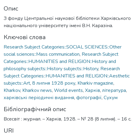
Опис
З фонду Центральної наукової бібліотеки Харківського
національного університету імені В.Н. Каразіна.
Ключові слова
Research Subject Categories::SOCIAL SCIENCES::Other
social sciences::Mass communication
,
Research Subject
Categories::HUMANITIES and RELIGION::History and
philosophy subjects::History subjects::History
,
Research
Subject Categories::HUMANITIES and RELIGION::Aesthetic
subjects::Art
,
8 липня 1928 року
,
Kharkiv magazine
,
Kharkоv
,
Kharkov news
,
World events
,
Харків
,
література
,
харківські періодичні видання
,
фотографії
,
Сухум
Бібліографічний опис
Всесвіт : журнал. – Харків, 1928. – № 28 (8 липня). – 16 с.
URI