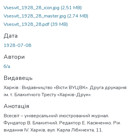
Вантажиться...
Vsesvit_1928_28_icon.jpg
(2,51 MB)
Vsesvit_1928_28_master.jpg
(2,74 MB)
Vsesvit_1928_28.pdf
(39 MB)
Дата
1928-07-08
Автори
б/а
Видавець
Харків : Видавництво «Вісти ВУЦВК». Друга друкарня
ім. т. Блакитного Тресту «Харків-Друк».
Анотація
Всесвіт – універсальний ілюстрований журнал.
Фундатор В. Блакитний. Редактор Е. Касяненко. Рік
видання ІV. Харків, вул. Карла Лібкнехта, 11.