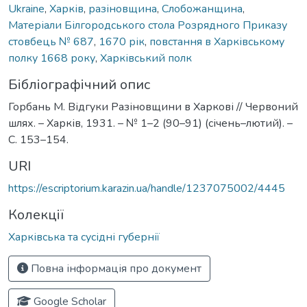
Ukraine
,
Харків
,
разіновщина
,
Слобожанщина
,
Матеріали Білгородського стола Розрядного Приказу
стовбець № 687
,
1670 рік
,
повстання в Харківському
полку 1668 року
,
Харківський полк
Бібліографічний опис
Горбань М. Відгуки Разіновщини в Харкові // Червоний
шлях. – Харків, 1931. – № 1–2 (90–91) (січень–лютий). –
С. 153–154.
URI
https://escriptorium.karazin.ua/handle/1237075002/4445
Колекції
Харківська та сусідні губернії
Повна інформація про документ
Google Scholar