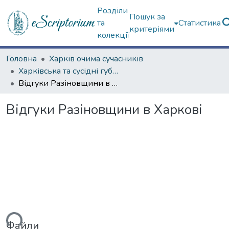
Розділи
Пошук за
та
Статистика
критеріями
колекції
Головна
Харків очима сучасників
Харківська та сусідні губернії
Відгуки Разіновщини в Харкові
Відгуки Разіновщини в Харкові
Файли