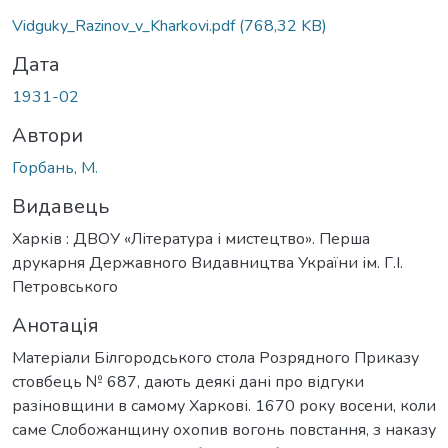
ься...
Vidguky_Razinov_v_Kharkovi.pdf
(768,32 KB)
Дата
1931-02
Автори
Горбань, М.
Видавець
Харків : ДВОУ «Література і мистецтво». Перша
друкарня Державного Видавництва України ім. Г.І.
Петровського
Анотація
Матеріали Білгородського стола Розрядного Приказу
стовбець № 687, дають деякі дані про відгуки
разіновщини в самому Харкові. 1670 року восени, коли
саме Слобожанщину охопив вогонь повстання, з наказу