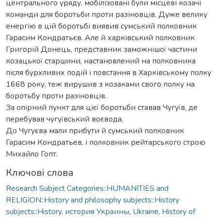
центрального уряду, мобілізовані були місцеві козачі
команди для боротьби проти разіновців. Дуже велику
енергію в цій боротьбі виявив сумський полковник
Гарасим Кондратьєв. Але й харківський полковник
Григорій Донець, представник заможнішої частини
козацької старшини, настановлений на полковника
після бурхливих подій і повстання в Харківському полку
1668 року, теж вирушив з козаками свого полку на
боротьбу проти разіновців.
За опірний пункт для цієї боротьби ставав Чугуїв, де
перебував чугуївський воєвода.
До Чугуєва мали прибути й сумський полковник
Гарасим Кондратьев, і полковник рейтарського строю
Михайло Гопт.
Ключові слова
Research Subject Categories::HUMANITIES and
RELIGION::History and philosophy subjects::History
subjects::History
,
история Украины
,
Ukraine
,
History of