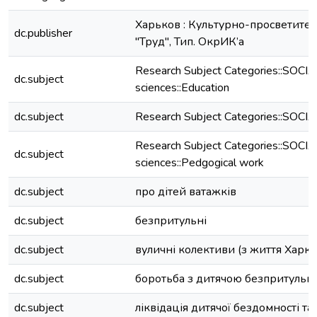
Харьков : Культурно-просветите
dc.publisher
"Труд", Тип. ОкрИК’а
Research Subject Categories::SOCIA
dc.subject
sciences::Education
dc.subject
Research Subject Categories::SOC
Research Subject Categories::SOCIA
dc.subject
sciences::Pedgogical work
dc.subject
про дітей ватажків
dc.subject
безпритульні
dc.subject
вуличні колективи (з життя Харко
dc.subject
боротьба з дитячою безпритульн
dc.subject
ліквідація дитячої бездомності та