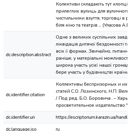
Колективи складають тут хлопці, 
прилеглих вулиць для вуличного з
чистильники взуття, торговці в 
біля кіно та театрів ... (Уласова А.В.
Одне з великих суспільних завда
ліквідація дитячої бездомності та
всіх її формах. Звичайно, питання
dc.description.abstract
раніше, у матеріальні можливості, 
широка участь усієї нашої громадсь
бере участь у будівництві країни
Коллективы беспризорных и их в
статей С.О. Лозинского, Н.П. Веле
dc.identifier.citation
/ Под ред. Б.О. Боровича . – Харь
просветительное издательство "Тру
dc.identifier.uri
https://escriptorium.karazin.ua/ha
dc.language.iso
ru