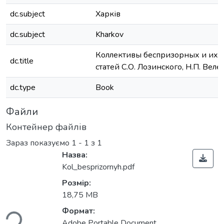
dc.subject
Харків
dc.subject
Kharkov
Коллективы беспризорных и их в
dc.title
статей С.О. Лозинского, Н.П. Веле
dc.type
Book
Файли
Контейнер файлів
Зараз показуємо
1 - 1 з 1
Назва:
Kol_besprizornyh.pdf
Розмір:
ться...
18,75 MB
Формат:
Adobe Portable Document