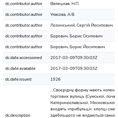
dc.contributor.author
Велецкая, Н.П.
dc.contributor.author
Уласова, А.В.
dc.contributor.author
Лозинський, Сергій Йосипович
dc.contributor.author
Борович, Борис Осипович
dc.contributor.author
Борович, Борис Йосипович
dc.date.accessioned
2017-03-09T09:30:03Z
dc.date.available
2017-03-09T09:30:03Z
dc.date.issued
1926
…Своєрідну форму мають колект
торгових вулиць (Сумської, почат
Катеринославської, Московської).
входять «прибульці»: хлопці сіме
dc.description
здебільшого не видаються самим с