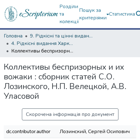
Розділи
Пошук за
та
Статистика
критеріями
колекції
Головна
9. Рідкісні та цінні видання
4. Рідкісні видання Харкова ХХ ст.
Коллективы беспризорных и их вожаки : сборник статей С.О. Лозинского, Н.П. Велецкой, А.В. Уласовой
Коллективы беспризорных и их
вожаки : сборник статей С.О.
Лозинского, Н.П. Велецкой, А.В.
Уласовой
Скорочена інформація про документ
dc.contributor.author
Лозинский, Сергей Осипович