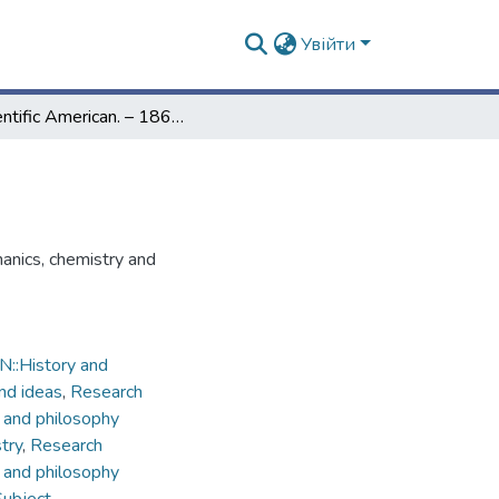
Увійти
Scientific American. – 1867. – Vol. 17, № 4
hanics, chemistry and
::History and
and ideas
,
Research
 and philosophy
try
,
Research
 and philosophy