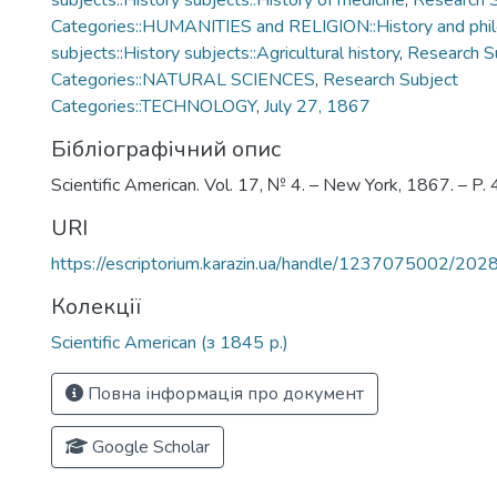
subjects::History subjects::History of medicine
,
Research 
Categories::HUMANITIES and RELIGION::History and phi
subjects::History subjects::Agricultural history
,
Research S
Categories::NATURAL SCIENCES
,
Research Subject
Categories::TECHNOLOGY
,
July 27, 1867
Бібліографічний опис
Scientific American. Vol. 17, № 4. – New York, 1867. – P.
URI
https://escriptorium.karazin.ua/handle/1237075002/202
Колекції
Scientific American (з 1845 р.)
Повна інформація про документ
Google Scholar