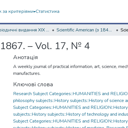
 за критеріями
Статистика
Періодичні видання ХІХ ст.
Scientific American (з 1845 р.)
 1867. – Vol. 17, № 4
Анотація
A weekly journal of practical information, art, science, mec
manufactures.
Ключові слова
Research Subject Categories::HUMANITIES and RELIGION
philosophy subjects::History subjects::History of science 
Subject Categories::HUMANITIES and RELIGION::History
subjects::History subjects::History of technology and indus
Subject Categories::HUMANITIES and RELIGION::History