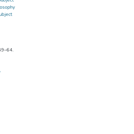
Subject
losophy
ubject
 49–64.
8