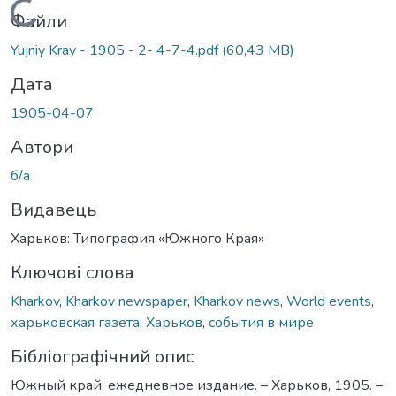
Вантажиться...
Файли
Yujniy Kray - 1905 - 2- 4-7-4.pdf
(60,43 MB)
Дата
1905-04-07
Автори
б/а
Видавець
Харьков: Типография «Южного Края»
Ключові слова
Kharkov
,
Kharkov newspaper
,
Kharkov news
,
World events
,
харьковская газета
,
Харьков
,
события в мире
Бібліографічний опис
Южный край: ежедневное издание. – Харьков, 1905. –