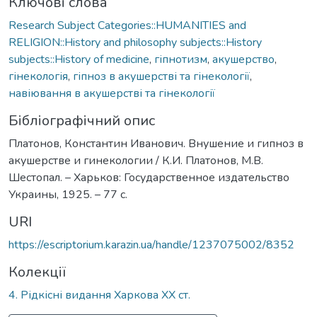
Ключові слова
Research Subject Categories::HUMANITIES and
RELIGION::History and philosophy subjects::History
subjects::History of medicine
,
гіпнотизм
,
акушерство
,
гінекологія
,
гіпноз в акушерстві та гінекології
,
навіювання в акушерстві та гінекології
Бібліографічний опис
Платонов, Константин Иванович. Внушение и гипноз в
акушерстве и гинекологии / К.И. Платонов, М.В.
Шестопал. – Харьков: Государственное издательство
Украины, 1925. – 77 с.
URI
https://escriptorium.karazin.ua/handle/1237075002/8352
Колекції
4. Рідкісні видання Харкова ХХ ст.