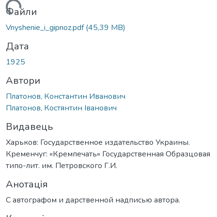
антажиться...
Файли
Vnyshenie_i_gipnoz.pdf
(45,39 MB)
Дата
1925
Автори
Платонов, Константин Иванович
Платонов, Костянтин Іванович
Видавець
Харьков: Государственное издательство Украины.
Кременчуг: «Кремпечать» Государственная Образцовая
типо-лит. им. Петровского Г.И.
Анотація
С автографом и дарственной надписью автора.