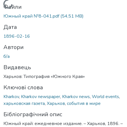
Вантажиться...
Файли
Южный край №8-041.pdf
(54,51 MB)
Дата
1896-02-16
Автори
б/а
Видавець
Харьков: Типография «Южного Края»
Ключові слова
Kharkov
,
Kharkov newspaper
,
Kharkov news
,
World events
,
харьковская газета
,
Харьков
,
события в мире
Бібліографічний опис
Южный край: ежедневное издание. – Харьков, 1896. –