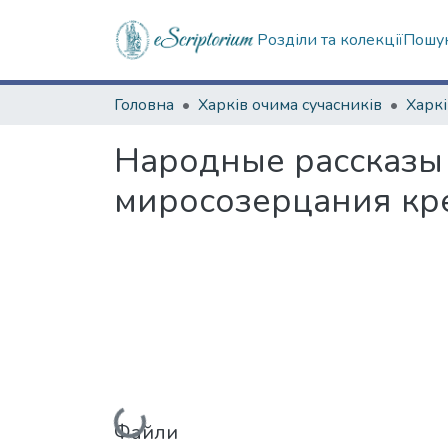
Розділи та колекції
Пошук
Головна
Харків очима сучасників
Народные рассказы 
миросозерцания кре
Вантажиться...
Файли