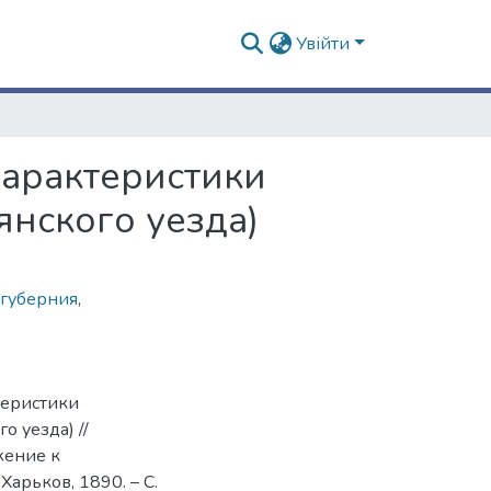
Увійти
характеристики
нского уезда)
 губерния
,
теристики
 уезда) //
жение к
Харьков, 1890. – С.