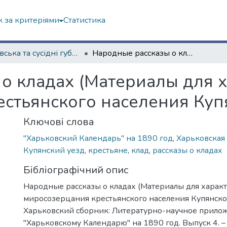
 за критеріями
Статистика
Харківська та сусідні губернії
Народные рассказы о кладах (Материалы для характеристики миросозерцания крестьянского населения Купянского уезда)
о кладах (Материалы для 
стьянского населения Купя
Ключові слова
"Харьковский Календарь" на 1890 год
,
Харьковская
Купянский уезд
,
крестьяне
,
клад
,
рассказы о кладах
Бібліографічний опис
Народные рассказы о кладах (Материалы для харак
миросозерцания крестьянского населения Купянского
Харьковский сборник: Литературно-научное прило
"Харьковскому Календарю" на 1890 год. Выпуск 4. – 