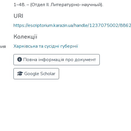
1–48. – (Отдел ІІ. Литературно-научный).
URI
https://escriptorium.karazin.ua/handle/1237075002/886
Колекції
Харківська та сусідні губернії
ния
Повна інформація про документ
Google Scholar