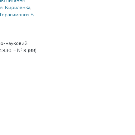
кі питання
Ів. Кириленка
,
Герасимович Б.
,
рно-науковий
1930. – № 9 (88)
6