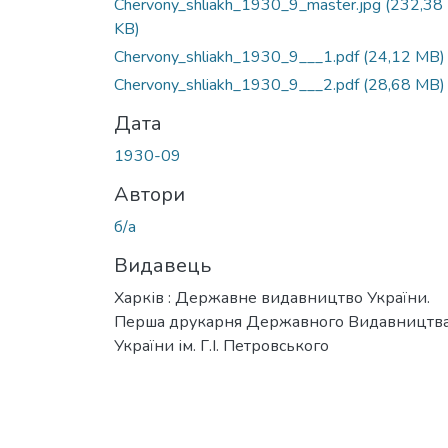
Chervony_shliakh_1930_9_master.jpg
(232,38
KB)
Chervony_shliakh_1930_9___1.pdf
(24,12 MB)
Chervony_shliakh_1930_9___2.pdf
(28,68 MB)
Дата
1930-09
Автори
б/а
Видавець
Харків : Державне видавництво України.
Перша друкарня Державного Видавництв
України ім. Г.І. Петровського