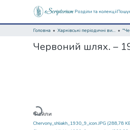
Розділи та колекції
Пошук
Головна
Харківські періодичні видання
Червоний шлях. – 19
Вантажиться...
Файли
Chervony_shliakh_1930_9_icon.JPG
(288,78 K