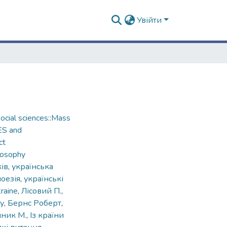
Увійти
cial sciences::Mass
ES and
ct
losophy
ів
,
українська
поезія
,
українські
raine
,
Лісовий П.
,
у
,
Бернс Роберт
,
ник М.
,
Із країни