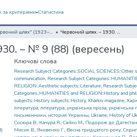
 за критеріями
Статистика
"Червоний шлях" (1923–1936 рр.)
Червоний шлях. – 1930. – № 9 (88) (вересень)
30. – № 9 (88) (вересень)
Ключові слова
Research Subject Categories::SOCIAL SCIENCES::Other so
communication
,
Research Subject Categories::HUMANITI
RELIGION::Aesthetic subjects::Literature
,
Research Subje
Categories::HUMANITIES and RELIGION::History and phi
subjects::History subjects::History
,
Kharkiv magazine
,
Харк
література
,
література
,
українська проза
,
українська 
письменники
,
история Украины
,
Ukraine
,
History of Uk
Сосюра В.
,
Качура Я.
,
Сайко М.
,
Подорож до Дагестан
B)
Мисик В.
,
Яковенко Г.
,
Весна тридцятого року
,
Скрип