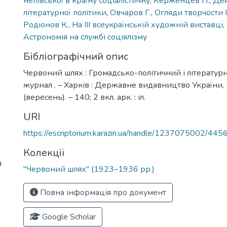
непівської в країну соціалістичну
,
Керженцев П.
,
Дея
літературної політики
,
Овчаров Г.
,
Огляди творчости 
Родіонов К.
,
На III всеукpaїнській художній виставці
,
Астрономія на службі соціялізму
Бібліографічний опис
Червоний шлях : Громадсько-політичний і літерату
журнал . – Харків : Державне видавництво України, 
(вересень). – 140; 2 вкл. арк. : іл.
URI
https://escriptorium.karazin.ua/handle/1237075002/445
Колекції
а
"Червоний шлях" (1923–1936 рр.)
Повна інформація про документ
Google Scholar