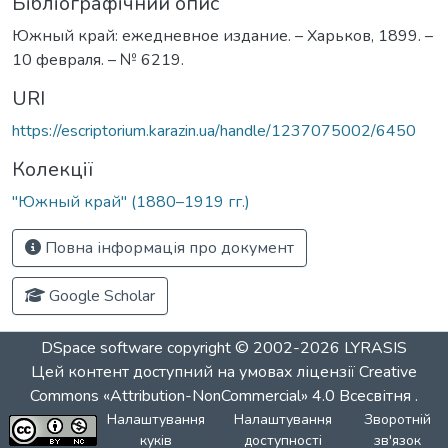
Бібліографічний опис
Южный край: ежедневное издание. – Харьков, 1899. –
10 февраля. – № 6219.
URI
https://escriptorium.karazin.ua/handle/1237075002/6450
Колекції
"Южный край" (1880–1919 гг.)
Повна інформація про документ
Google Scholar
DSpace software
copyright © 2002-2026
LYRASIS
Цей контент доступний на умовах ліцензії
Creative
Commons «Attribution-NonCommercial» 4.0 Всесвітня
.
Налаштування
Налаштування
Зворотній
куків
доступності
зв'язок