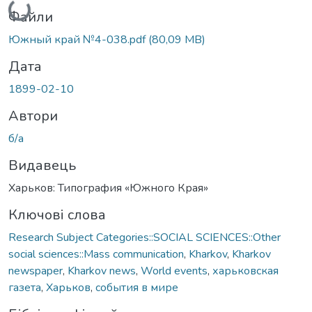
Файли
Южный край №4-038.pdf
(80,09 MB)
Дата
1899-02-10
Автори
б/а
Видавець
Харьков: Типография «Южного Края»
Ключові слова
Research Subject Categories::SOCIAL SCIENCES::Other
social sciences::Mass communication
,
Kharkov
,
Kharkov
newspaper
,
Kharkov news
,
World events
,
харьковская
газета
,
Харьков
,
события в мире