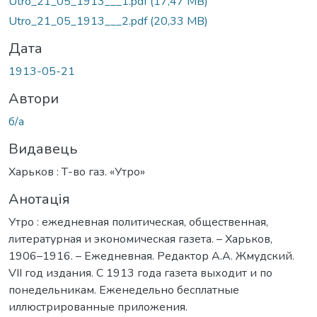
Utro_21_05_1913___1.pdf
(17,47 MB)
Utro_21_05_1913___2.pdf
(20,33 MB)
Дата
1913-05-21
Автори
б/а
Видавець
Харьков : Т-во газ. «Утро»
Анотація
Утро : ежедневная политическая, общественная,
литературная и экономическая газета. – Харьков,
1906–1916. – Ежедневная. Редактор А.А. Жмудский.
VII год издания. С 1913 года газета выходит и по
понедельникам. Еженедельно бесплатные
иллюстрированные приложения.