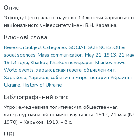
Опис
З фонду Центральної наукової бібліотеки Харківського
національного університету імені В.Н. Каразіна.
Ключові слова
Research Subject Categories::SOCIAL SCIENCES::Other
social sciences::Mass communication
,
May 21, 1913
,
21 мая
1913 года
,
Kharkov
,
Kharkov newspaper
,
Kharkov news
,
World events
,
харьковская газета
,
объявления г.
Харькова
,
Харьков
,
события в мире
,
история Украины
,
Ukraine
,
History of Ukraine
Бібліографічний опис
Утро : ежедневная политическая, общественная,
литературная и экономическая газета. 1913, 21 мая (№
1970). – Харьков, 1913. – 8 с.
URI