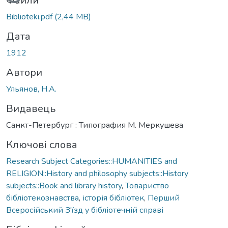
Вантажиться...
Файли
Biblioteki.pdf
(2,44 MB)
Дата
1912
Автори
Ульянов, Н.А.
Видавець
Санкт-Петербург : Типография М. Меркушева
Ключові слова
Research Subject Categories::HUMANITIES and
RELIGION::History and philosophy subjects::History
subjects::Book and library history
,
Товариство
бібліотекознавства
,
історія бібліотек
,
Перший
Всеросійський З'їзд у бібліотечній справі