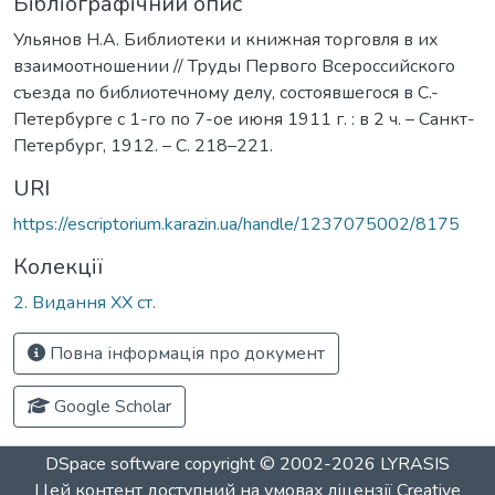
Бібліографічний опис
Ульянов Н.А. Библиотеки и книжная торговля в их
взаимоотношении // Труды Первого Всероссийского
съезда по библиотечному делу, состоявшегося в С.-
Петербурге с 1-го по 7-ое июня 1911 г. : в 2 ч. – Санкт-
Петербург, 1912. – С. 218–221.
URI
https://escriptorium.karazin.ua/handle/1237075002/8175
Колекції
2. Видання ХХ ст.
Повна інформація про документ
Google Scholar
DSpace software
copyright © 2002-2026
LYRASIS
Цей контент доступний на умовах ліцензії
Creative