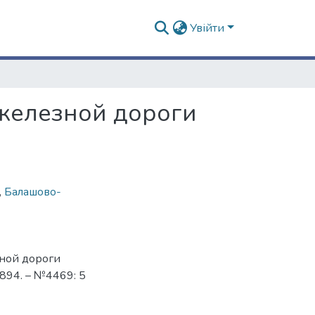
Увійти
 железной дороги
,
Балашово-
зной дороги
894. – №4469: 5