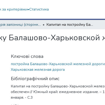
 за критеріями
Статистика
Історія залізниці (сторінками періодичних видань)
Капитал на постройку Балашово-Харьковской железной дороги обеспечен
йку Балашово-Харьковской
Ключові слова
постройка Балашово-Харьковской железной дороги
Харьковская железная дорога
Бібліографічний опис
Капитал на постройку Балашово-Харьковской желе
обеспечен // Южный край: ежедневное издание. – 1
января. - С.3