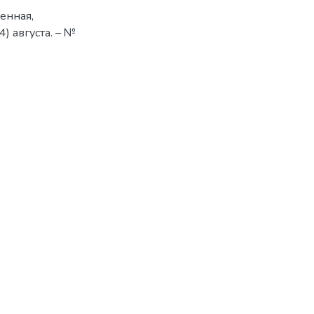
енная,
4) августа. – №
3