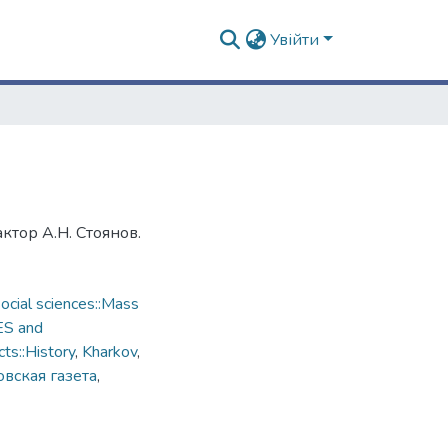
Увійти
ктор А.Н. Стоянов.
cial sciences::Mass
ES and
ts::History
,
Kharkov
,
вская газета
,