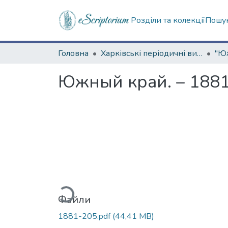
Розділи та колекції
Пошук
Головна
Харківські періодичні видання
Южный край. – 1881.
Вантажиться...
Файли
1881-205.pdf
(44,41 MB)