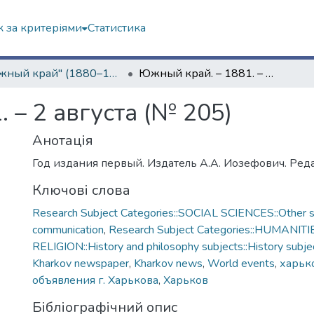
 за критеріями
Статистика
"Южный край" (1880–1919 гг.)
Южный край. – 1881. – 2 августа (№ 205)
 – 2 августа (№ 205)
Анотація
Год издания первый. Издатель А.А. Иозефович. Реда
Ключові слова
Research Subject Categories::SOCIAL SCIENCES::Other so
communication
,
Research Subject Categories::HUMANITI
RELIGION::History and philosophy subjects::History subjec
Kharkov newspaper
,
Kharkov news
,
World events
,
харько
объявления г. Харькова
,
Харьков
Бібліографічний опис