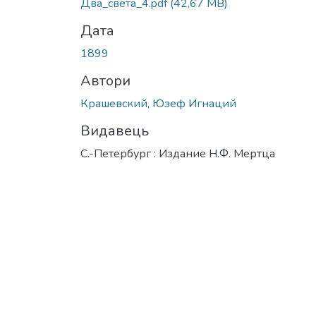
Два_света_4.pdf
(42,67 MB)
Дата
1899
Автори
Крашевский, Юзеф Игнаций
Видавець
С.-Петербург : Издание Н.Ф. Мертца