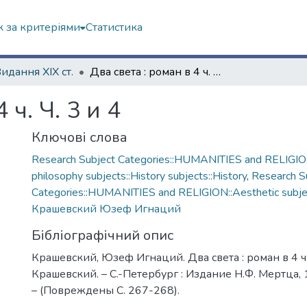
 за критеріями
Статистика
Видання ХІХ ст.
Два света : роман в 4 ч. Ч. 3 и 4
 ч. Ч. 3 и 4
Ключові слова
Research Subject Categories::HUMANITIES and RELIGION
philosophy subjects::History subjects::History
,
Research S
Categories::HUMANITIES and RELIGION::Aesthetic subject
Крашевский Юзеф Игнаций
Бібліографічний опис
Крашевский, Юзеф Игнаций. Два света : роман в 4 ч. 
Крашевский. – С.-Петербург : Издание Н.Ф. Мертца, 
– (Повреждены С. 267-268).