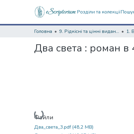
Розділи та колекції
Пошук
Головна
9. Рідкісні та цінні видання
1. 
Два света : роман в 4
Вантажиться...
Файли
Два_света_3.pdf
(48,2 MB)