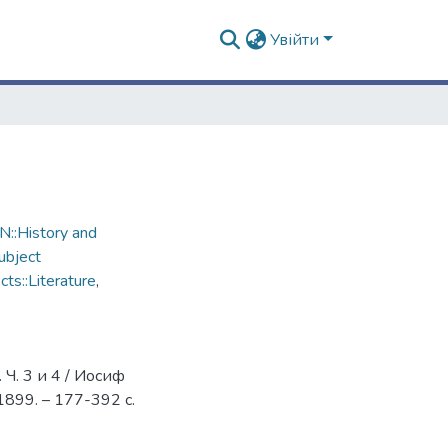
Увійти
::History and
ubject
s::Literature
,
Ч. 3 и 4 / Иосиф
1899. – 177-392 с.