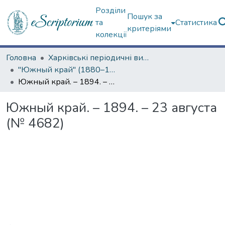
Розділи
Пошук за
та
Статистика
критеріями
колекції
Головна
Харківські періодичні видання
"Южный край" (1880–1919 гг.)
Южный край. – 1894. – 23 августа (№ 4682)
Южный край. – 1894. – 23 августа
(№ 4682)
Вантажиться...