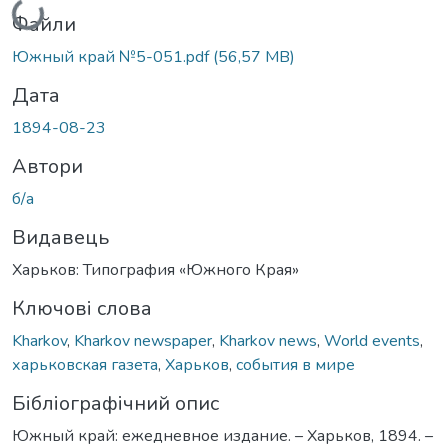
Файли
Южный край №5-051.pdf
(56,57 MB)
Дата
1894-08-23
Автори
б/а
Видавець
Харьков: Типография «Южного Края»
Ключові слова
Kharkov
,
Kharkov newspaper
,
Kharkov news
,
World events
,
харьковская газета
,
Харьков
,
события в мире
Бібліографічний опис
Южный край: ежедневное издание. – Харьков, 1894. –