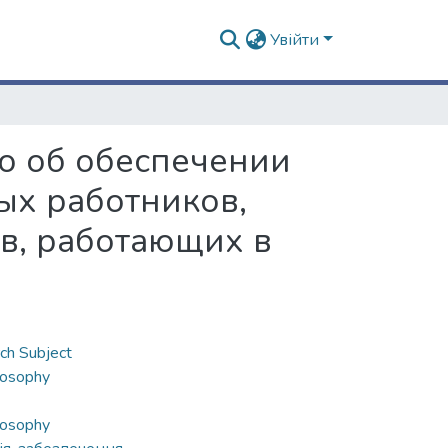
Увійти
во об обеспечении
ых работников,
в, работающих в
ch Subject
losophy
losophy