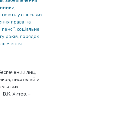
ія
,
забезпечення
енники
,
рацюють у сільських
ення права на
 пенсії
,
соціальне
угу років
,
порядок
езпечення
обеспечении лиц,
ков, писателей и
сельских
 В.К. Хитев. –
2