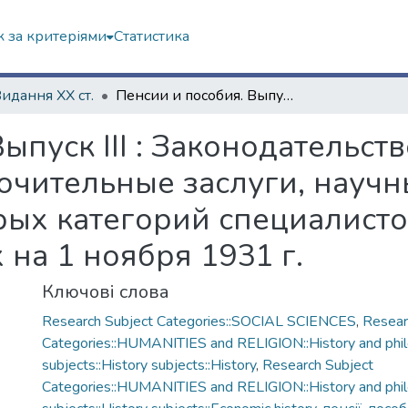
 за критеріями
Статистика
Видання ХХ ст.
Пенсии и пособия. Выпуск ІІІ : Законодательство об обеспечении лиц, имеющих исключительные заслуги, научных работников, писателей и некоторых категорий специалистов, работающих в сельских местностях на 1 ноября 1931 г.
ыпуск ІІІ : Законодательст
чительные заслуги, научн
рых категорий специалисто
 на 1 ноября 1931 г.
Ключові слова
Research Subject Categories::SOCIAL SCIENCES
,
Resear
Categories::HUMANITIES and RELIGION::History and phi
subjects::History subjects::History
,
Research Subject
Categories::HUMANITIES and RELIGION::History and phi