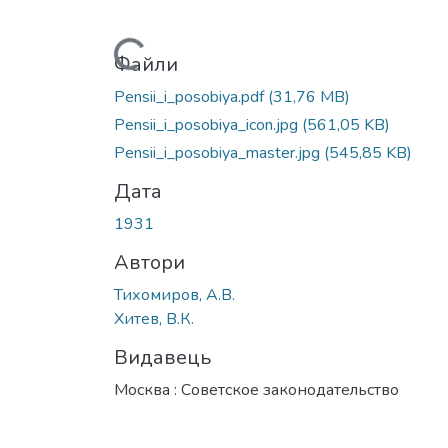
Вантажиться...
Файли
Pensii_i_posobiya.pdf
(31,76 MB)
Pensii_i_posobiya_icon.jpg
(561,05 KB)
Pensii_i_posobiya_master.jpg
(545,85 KB)
Дата
1931
Автори
Тихомиров, А.В.
Хитев, В.К.
Видавець
Москва : Советское законодательство