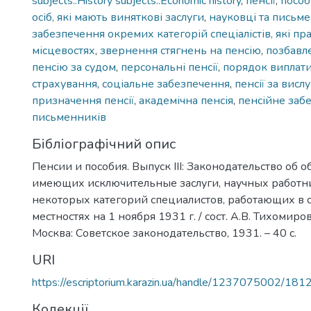
subjects::History subjects::Economic history
,
пенсії
,
пособ
осіб, які мають виняткові заслуги
,
науковці та письм
забезпечення окремих категорій спеціалістів, які п
місцевостях
,
звернення стягнень на пенсію
,
позбавл
пенсію за судом
,
персональні пенсії
,
порядок виплати
страхування
,
соціальне забезпечення
,
пенсії за висл
призначення пенсії
,
академічна пенсія
,
пенсійне заб
письменників
Бібліографічний опис
Пенсии и пособия. Выпуск ІІІ: Законодательство об 
имеющих исключительные заслуги, научных работни
некоторых категорий специалистов, работающих в 
местностях на 1 ноября 1931 г. / сост. А.В. Тихомиров,
Москва: Советское законодательство, 1931. – 40 с.
URI
https://escriptorium.karazin.ua/handle/1237075002/181
Колекції