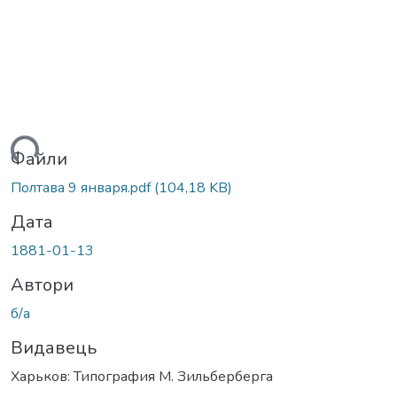
житься...
Файли
Полтава 9 января.pdf
(104,18 KB)
Дата
1881-01-13
Автори
б/а
Видавець
Харьков: Типография М. Зильберберга