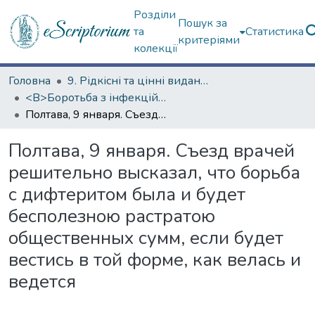
Розділи
Пошук за
та
Статистика
критеріями
колекції
Головна
9. Рідкісні та цінні видання
<B>Боротьба з інфекційними хворобами</B>
Полтава, 9 января. Съезд врачей решительно высказал, что борьба с дифтеритом была и будет бесполезною растратою общественных сумм, если будет вестись в той форме, как велась и ведется
Полтава, 9 января. Съезд врачей
решительно высказал, что борьба
с дифтеритом была и будет
бесполезною растратою
общественных сумм, если будет
вестись в той форме, как велась и
ведется