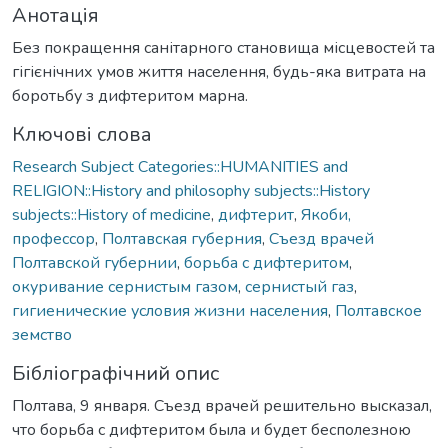
Анотація
Без покращення санітарного становища місцевостей та
гігієнічних умов життя населення, будь-яка витрата на
боротьбу з дифтеритом марна.
Ключові слова
Research Subject Categories::HUMANITIES and
RELIGION::History and philosophy subjects::History
subjects::History of medicine
,
дифтерит
,
Якоби,
профессор
,
Полтавская губерния
,
Съезд врачей
Полтавской губернии
,
борьба с дифтеритом
,
окуривание сернистым газом
,
сернистый газ
,
гигиенические условия жизни населения
,
Полтавское
земство
Бібліографічний опис
Полтава, 9 января. Съезд врачей решительно высказал,
что борьба с дифтеритом была и будет бесполезною