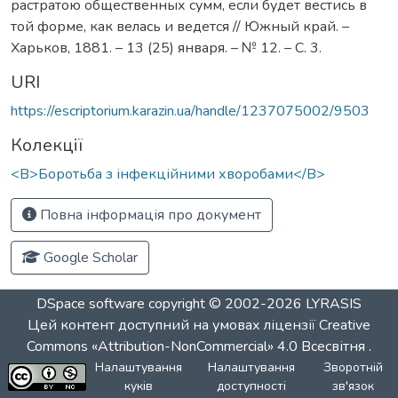
растратою общественных сумм, если будет вестись в
той форме, как велась и ведется // Южный край. –
Харьков, 1881. – 13 (25) января. – № 12. – C. 3.
URI
https://escriptorium.karazin.ua/handle/1237075002/9503
Колекції
<B>Боротьба з інфекційними хворобами</B>
Повна інформація про документ
Google Scholar
DSpace software
copyright © 2002-2026
LYRASIS
Цей контент доступний на умовах ліцензії
Creative
Commons «Attribution-NonCommercial» 4.0 Всесвітня
.
Налаштування
Налаштування
Зворотній
куків
доступності
зв'язок