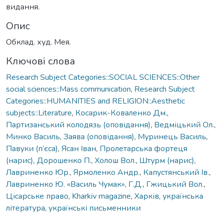
видання.
Опис
Обклад. худ. Мея.
Ключові слова
Research Subject Categories::SOCIAL SCIENCES::Other
social sciences::Mass communication
,
Research Subject
Categories::HUMANITIES and RELIGION::Aesthetic
subjects::Literature
,
Косарик-Коваленко Дм.
,
Партизанський колодязь (оповідання)
,
Ведміцький Ол.
,
Минко Василь
,
Заява (оповідання)
,
Муринець Василь
,
Павуки (п’єса)
,
Ясан Іван
,
Пролетарська фортеця
(нарис)
,
Дорошенко П.
,
Холош Вол.
,
Штурм (нарис)
,
Лавриненко Юр.
,
Ярмоленко Андр.
,
Капустянський Ів.
,
Лавриненко Ю. «Василь Чумак»
,
Г.Д.
,
Гжицький Вол.
,
Цісарське право
,
Kharkiv magazine
,
Харків
,
українська
література
,
українські письменники