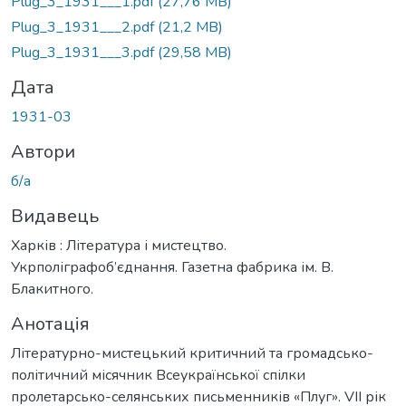
Plug_3_1931___1.pdf
(27,76 MB)
Plug_3_1931___2.pdf
(21,2 MB)
Plug_3_1931___3.pdf
(29,58 MB)
Дата
1931-03
Автори
б/а
Видавець
Харків : Література і мистецтво.
Укрполіграфоб’єднання. Газетна фабрика ім. В.
Блакитного.
Анотація
Літературно-мистецький критичний та громадсько-
політичний місячник Всеукраїнської спілки
пролетарсько-селянських письменників «Плуг». VII рік