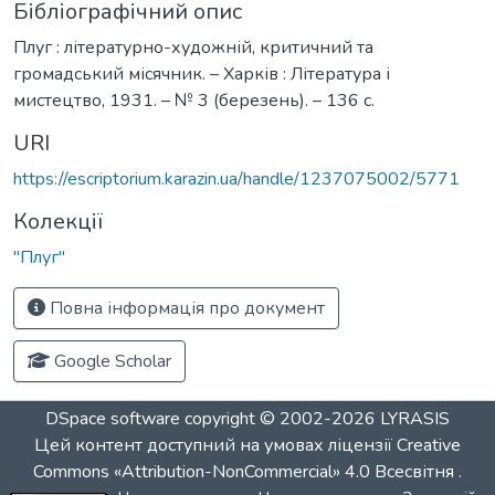
Бібліографічний опис
Плуг : літературно-художній, критичний та
громадський місячник. – Харків : Література і
мистецтво, 1931. – № 3 (березень). – 136 с.
URI
https://escriptorium.karazin.ua/handle/1237075002/5771
Колекції
"Плуг"
Повна інформація про документ
Google Scholar
DSpace software
copyright © 2002-2026
LYRASIS
Цей контент доступний на умовах ліцензії
Creative
Commons «Attribution-NonCommercial» 4.0 Всесвітня
.