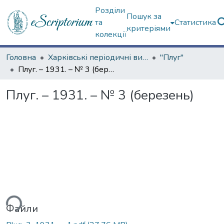
Розділи
Пошук за
та
Статистика
критеріями
колекції
Головна
Харківські періодичні видання
"Плуг"
Плуг. – 1931. – № 3 (березень)
Плуг. – 1931. – № 3 (березень)
ься...
Файли