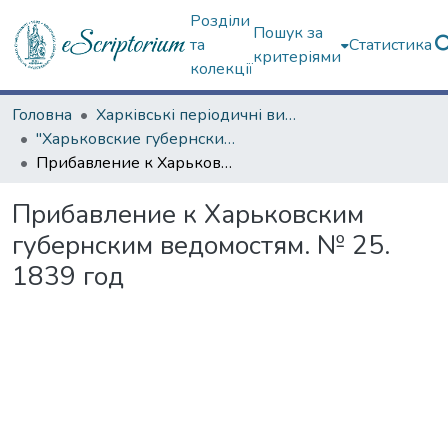
Розділи
Пошук за
та
Статистика
критеріями
колекції
Головна
Харківські періодичні видання
"Харьковские губернские ведомости" (1838–1915 гг.)
Прибавление к Харьковским губернским ведомостям. № 25. 1839 год
Прибавление к Харьковским
губернским ведомостям. № 25.
1839 год