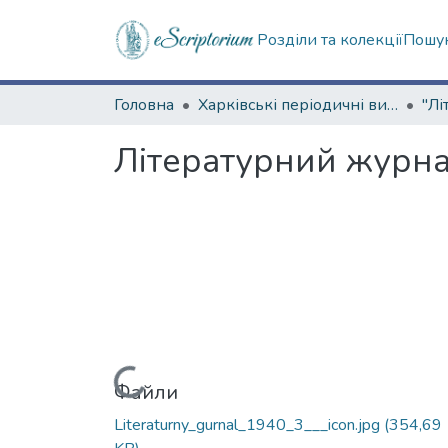
Розділи та колекції
Пошук
Головна
Харківські періодичні видання
Літературний журнал
Вантажиться...
Файли
Literaturny_gurnal_1940_3___icon.jpg
(354,69