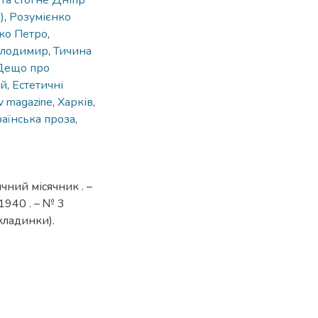
та стогне Дніпр
)
,
Розумієнко
ко Петро
,
олодимир
,
Тичина
Дещо про
ій
,
Естетичні
v magazine
,
Харків
,
раїнська проза
,
чний місячник . –
1940 . – № 3
бкладинки).
9