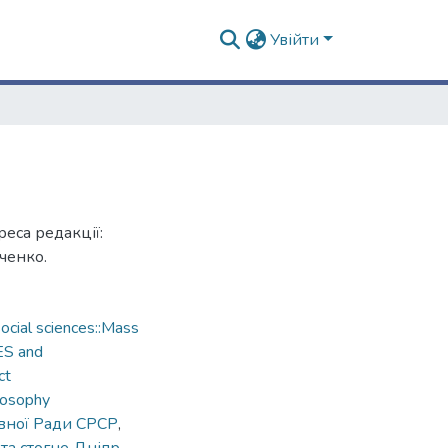
Увійти
еса редакції:
дченко.
cial sciences::Mass
ES and
ct
losophy
овної Ради СРСР
,