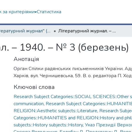
 за критеріями
Статистика
"Літературний журнал" (1936–1941 рр.)
Літературний журнал. – 1940. – № 3 (березень)
. – 1940. – № 3 (березень)
Анотація
Орган Спілки радянських письменників України. Адр
Харків, вул. Чернишевська, 59. В. о. редактора П. Хо
Ключові слова
Research Subject Categories::SOCIAL SCIENCES::Other so
communication
,
Research Subject Categories::HUMANITI
RELIGION::Aesthetic subjects::Literature
,
Research Subje
Categories::HUMANITIES and RELIGION::History and phi
subjects::History subjects::History
,
Указ Президії Верх