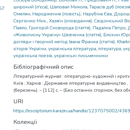
Сосюра Володимир
,
Болобан Л.
,
Предславич Л.
,
Реве 
широкий (п'єса)
,
Шаповал Микола
,
Тарасів дуб (поезія
57
Омелян
,
Народження (повість)
,
Нарубіна Єва
,
Дорош
Сергієнко Мих.
,
Хазяїн (оповідання)
,
Свідзінський В
)
Павло
,
Григорій Сковорода (стаття)
,
Падалка Петро
,
)
«Живописну Україну» Шевченка (стаття)
,
Блохин Юр
догляди і творчий метод Івана Франка (стаття)
,
Kharki
історія України
,
українська література
,
література
,
ук
українська поезія
,
українські письменники
Бібліографічний опис
Літературний журнал : літературно-художній і крити
Київ ; Харків : Державне літературне видавництво , 
(березень). – [112] с. – (Без останніх сторінок, без о
URI
https://escriptorium.karazin.ua/handle/1237075002/436
Колекції