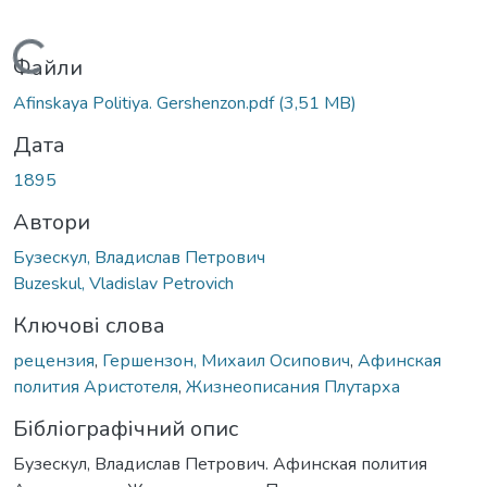
Вантажиться...
Файли
Afinskaya Politiya. Gershenzon.pdf
(3,51 MB)
Дата
1895
Автори
Бузескул, Владислав Петрович
Buzeskul, Vladislav Petrovich
Ключові слова
рецензия
,
Гершензон, Михаил Осипович
,
Афинская
полития Аристотеля
,
Жизнеописания Плутарха
Бібліографічний опис
Бузескул, Владислав Петрович. Афинская полития