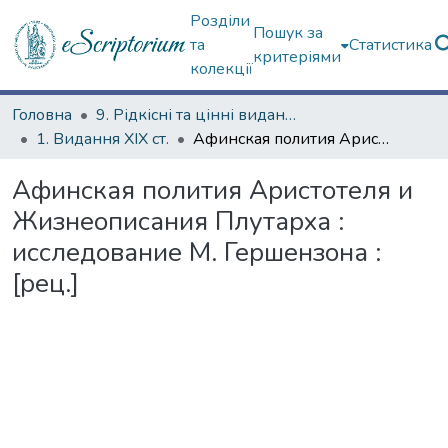
Розділи
Пошук за
та
Статистика
критеріями
колекції
Головна
9. Рідкісні та цінні видання
1. Видання ХІХ ст.
Афинская полития Аристотеля и Жизнеописания Плутарха : исследование М. Гершензона : [рец.]
Афинская полития Аристотеля и
Жизнеописания Плутарха :
исследование М. Гершензона :
[рец.]