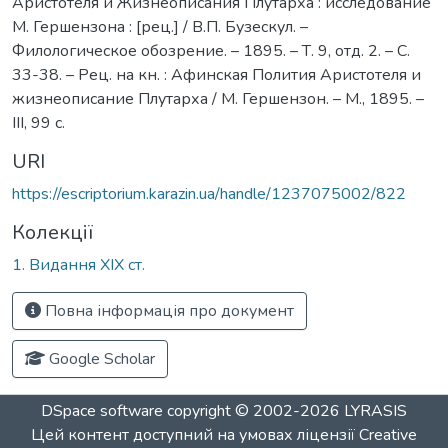
Аристотеля и Жизнеописания Плутарха : исследование
М. Гершензона : [рец.] / В.П. Бузескул. –
Филологическое обозрение. – 1895. – Т. 9, отд. 2. – С.
33-38. – Рец. на кн. : Афинская Полития Аристотеля и
жизнеописание Плутарха / М. Гершензон. – М., 1895. –
III, 99 с.
URI
https://escriptorium.karazin.ua/handle/1237075002/822
Колекції
1. Видання ХІХ ст.
Повна інформація про документ
Google Scholar
DSpace software
copyright © 2002-2026
LYRASIS
Цей контент доступний на умовах ліцензії
Creative