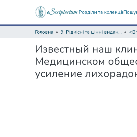
Розділи та колекції
Пошук
Головна
9. Рідкісні та цінні видання
Известный наш кли
Медицинском общес
усиление лихорадок