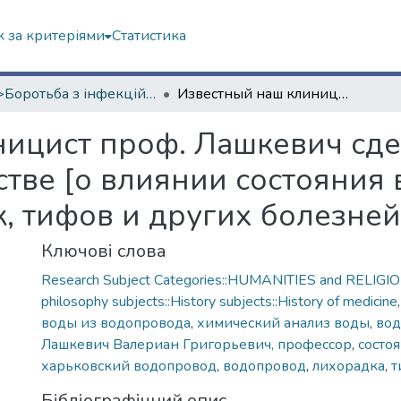
 за критеріями
Статистика
<B>Боротьба з інфекційними хворобами</B>
Известный наш клиницист проф. Лашкевич сделал сообщение в Медицинском обществе [о влиянии состояния водопровода на усиление лихорадок, тифов и других болезней в Харькове]
ницист проф. Лашкевич сд
тве [о влиянии состояния 
, тифов и других болезней
Ключові слова
Research Subject Categories::HUMANITIES and RELIGION
philosophy subjects::History subjects::History of medicine
воды из водопровода
,
химический анализ воды
,
вод
Лашкевич Валериан Григорьевич, профессор
,
состо
харьковский водопровод
,
водопровод
,
лихорадка
,
т
Бібліографічний опис