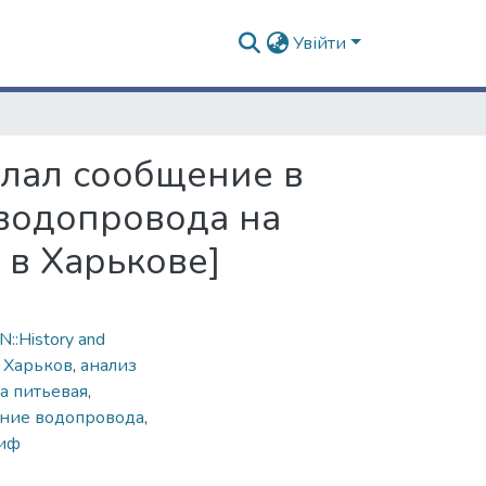
Увійти
елал сообщение в
водопровода на
 в Харькове]
::History and
,
Харьков
,
анализ
а питьевая
,
яние водопровода
,
иф