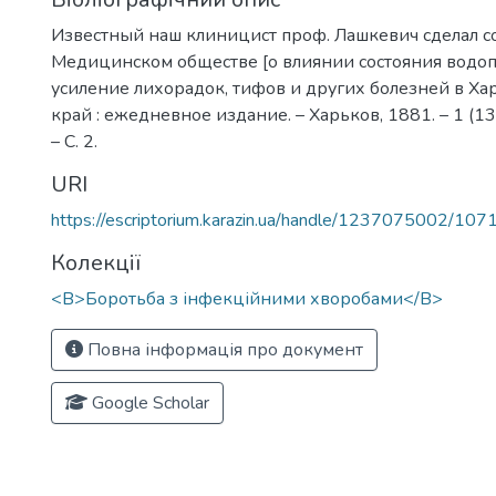
Известный наш клиницист проф. Лашкевич сделал 
Медицинском обществе [о влиянии состояния водо
усиление лихорадок, тифов и других болезней в Ха
край : ежедневное издание. – Харьков, 1881. – 1 (13
– С. 2.
URI
https://escriptorium.karazin.ua/handle/1237075002/107
Колекції
<B>Боротьба з інфекційними хворобами</B>
Повна інформація про документ
Google Scholar