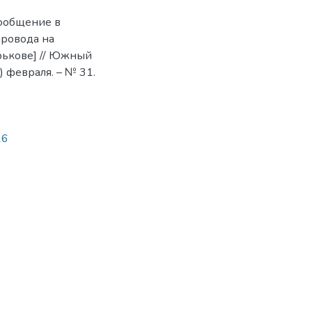
сообщение в
провода на
рькове] // Южный
) февраля. – № 31.
16