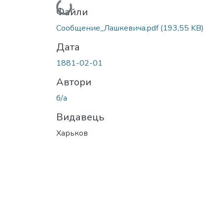
Вантажиться...
Файли
Сообщение_Лашкевича.pdf
(193,55 KB)
Дата
1881-02-01
Автори
б/а
Видавець
Харьков