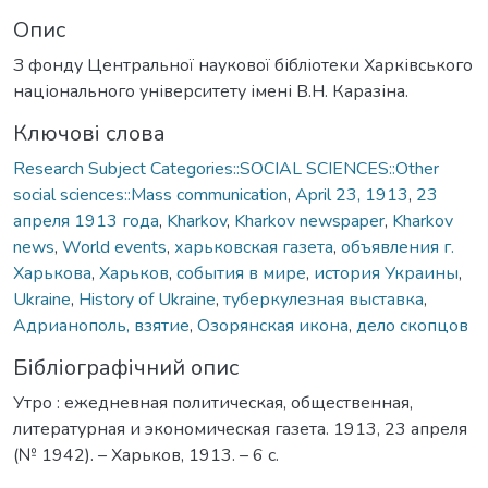
Опис
З фонду Центральної наукової бібліотеки Харківського
національного університету імені В.Н. Каразіна.
Ключові слова
Research Subject Categories::SOCIAL SCIENCES::Other
social sciences::Mass communication
,
April 23, 1913
,
23
апреля 1913 года
,
Kharkov
,
Kharkov newspaper
,
Kharkov
news
,
World events
,
харьковская газета
,
объявления г.
Харькова
,
Харьков
,
события в мире
,
история Украины
,
Ukraine
,
History of Ukraine
,
туберкулезная выставка
,
Адрианополь, взятие
,
Озорянская икона
,
дело скопцов
Бібліографічний опис
Утро : ежедневная политическая, общественная,
литературная и экономическая газета. 1913, 23 апреля
(№ 1942). – Харьков, 1913. – 6 с.